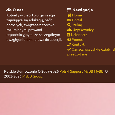
O nas
Nawigacja
Kobiety w Sieci to organizacja
Home
zajmująca się edukacją, osób
Portal
dorosłych, związaną z szeroko
Szukaj
rozumianymi prawami
Użytkownicy
reprodukcyjnymi ze szczególnym
Kalendarz
uwzględnieniem prawa do aborcji.
Pomoc
Kontakt
Oznacz wszystkie działy ja
przeczytane
Polskie tłumaczenie © 2007-2026
Polski Support MyBB
MyBB
, ©
2002-2026
MyBB Group
.