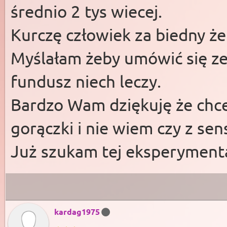
średnio 2 tys wiecej.
Kurczę człowiek za biedny ż
Myślałam żeby umówić się ze
fundusz niech leczy.
Bardzo Wam dziękuję że chc
gorączki i nie wiem czy z sen
Już szukam tej eksperymenta
kardag1975