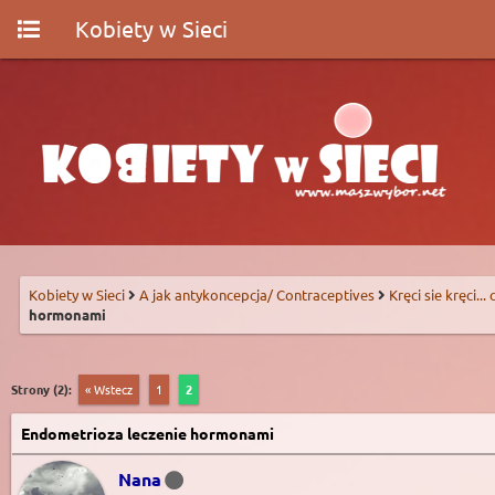
Kobiety w Sieci
Kobiety w Sieci
A jak antykoncepcja/ Contraceptives
Kręci sie kręci...
hormonami
Strony (2):
« Wstecz
1
2
Endometrioza leczenie hormonami
Nana