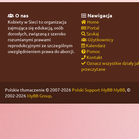
O nas
Nawigacja
Kobiety w Sieci to organizacja
Home
zajmująca się edukacją, osób
Portal
dorosłych, związaną z szeroko
Szukaj
rozumianymi prawami
Użytkownicy
reprodukcyjnymi ze szczególnym
Kalendarz
uwzględnieniem prawa do aborcji.
Pomoc
Kontakt
Oznacz wszystkie działy ja
przeczytane
Polskie tłumaczenie © 2007-2026
Polski Support MyBB
MyBB
, ©
2002-2026
MyBB Group
.