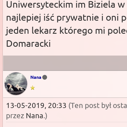
Uniwersyteckim im Biziela w
najlepiej iść prywatnie i oni 
jeden lekarz którego mi pol
Domaracki
Nana
13-05-2019, 20:33
(Ten post był os
przez
Nana
.
)