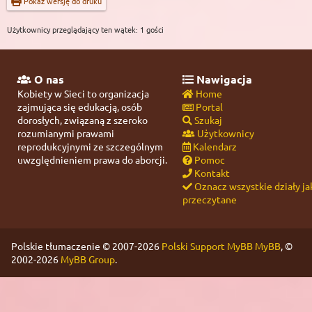
Pokaż wersję do druku
Użytkownicy przeglądający ten wątek: 1 gości
O nas
Nawigacja
Kobiety w Sieci to organizacja
Home
zajmująca się edukacją, osób
Portal
dorosłych, związaną z szeroko
Szukaj
rozumianymi prawami
Użytkownicy
reprodukcyjnymi ze szczególnym
Kalendarz
uwzględnieniem prawa do aborcji.
Pomoc
Kontakt
Oznacz wszystkie działy ja
przeczytane
Polskie tłumaczenie © 2007-2026
Polski Support MyBB
MyBB
, ©
2002-2026
MyBB Group
.