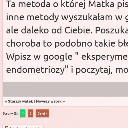
Ta metoda o której Matka pis
inne metody wyszukałam w go
ale daleko od Ciebie. Poszuka
choroba to podobno takie błę
Wpisz w google " eksperyme
endometriozy" i poczytaj, mo
«
Starszy wątek
|
Nowszy wątek
»
Strony (2):
1
2
Dalej »