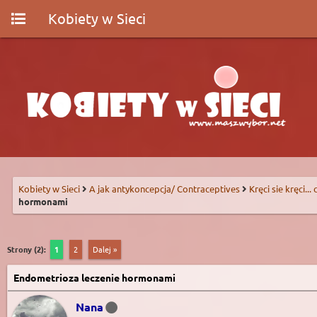
Kobiety w Sieci
Kobiety w Sieci
A jak antykoncepcja/ Contraceptives
Kręci sie kręci...
hormonami
Strony (2):
1
2
Dalej »
Endometrioza leczenie hormonami
Nana