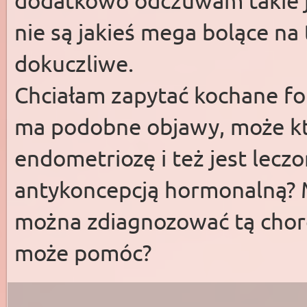
dodatkowo odczuwam takie j
nie są jakieś mega bolące na 
dokuczliwe.
Chciałam zapytać kochane fo
ma podobne objawy, może k
endometriozę i też jest leczo
antykoncepcją hormonalną? M
można zdiagnozować tą choro
może pomóc?