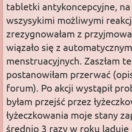
tabletki antykoncepcyjne, n
wszysykimi możliwymi reakc
zrezygnowałam z przyjmowan
wiązało się z automatyczny
menstruacyjnych. Zaszłam te
postanowiłam przerwać (opis 
forum). Po akcji wystąpił pr
byłam przejść przez łyżecz
łyżeczkowania moje stany zap
średnio 3 razy w roku ląduję