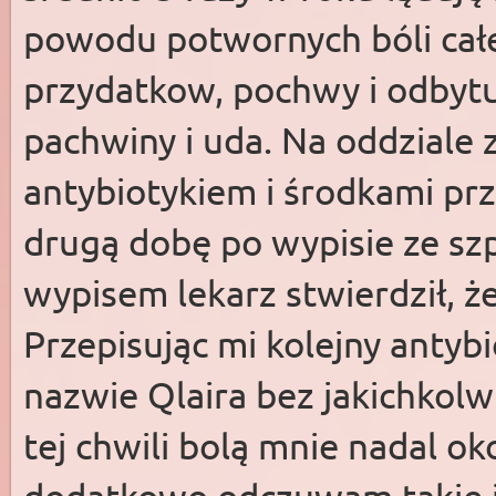
powodu potwornych bóli całe
przydatkow, pochwy i odbyt
pachwiny i uda. Na oddziale
antybiotykiem i środkami pr
drugą dobę po wypisie ze szp
wypisem lekarz stwierdził, ż
Przepisując mi kolejny antybio
nazwie Qlaira bez jakichkol
tej chwili bolą mnie nadal ok