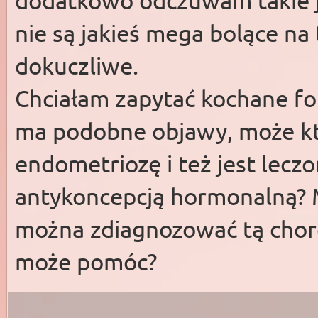
dodatkowo odczuwam takie j
nie są jakieś mega bolące na 
dokuczliwe.
Chciałam zapytać kochane fo
ma podobne objawy, może k
endometriozę i też jest leczo
antykoncepcją hormonalną? M
można zdiagnozować tą choro
może pomóc?