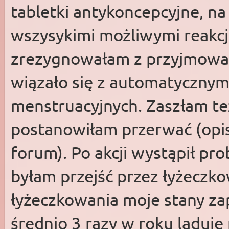
tabletki antykoncepcyjne, n
wszysykimi możliwymi reakc
zrezygnowałam z przyjmowan
wiązało się z automatyczny
menstruacyjnych. Zaszłam te
postanowiłam przerwać (opis 
forum). Po akcji wystąpił pr
byłam przejść przez łyżecz
łyżeczkowania moje stany zap
średnio 3 razy w roku ląduję