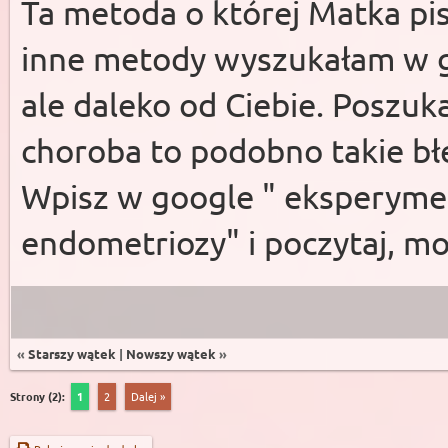
Ta metoda o której Matka pis
inne metody wyszukałam w go
ale daleko od Ciebie. Poszuka
choroba to podobno takie błę
Wpisz w google " eksperyme
endometriozy" i poczytaj, mo
«
Starszy wątek
|
Nowszy wątek
»
Strony (2):
1
2
Dalej »