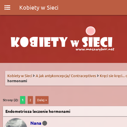
Kobiety w Sieci
Kobiety w Sieci
A jak antykoncepcja/ Contraceptives
Kręci sie kręci...
hormonami
Strony (2):
1
2
Dalej »
Endometrioza leczenie hormonami
Nana