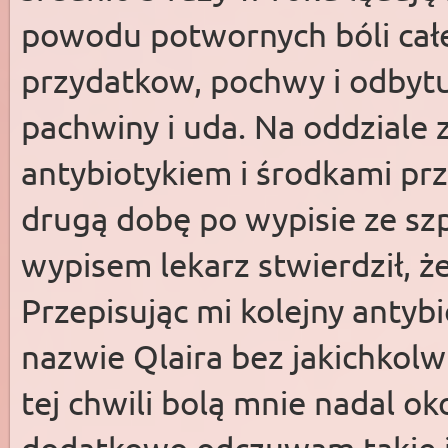
powodu potwornych bóli całe
przydatkow, pochwy i odbyt
pachwiny i uda. Na oddziale
antybiotykiem i środkami pr
drugą dobę po wypisie ze szp
wypisem lekarz stwierdził, ż
Przepisując mi kolejny antybio
nazwie Qlaira bez jakichkol
tej chwili bolą mnie nadal ok