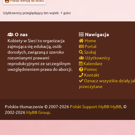
Pokaż wersję do druku
Użytkownicy przeglądający ten wątek: 1 gości
O nas
Nawigacja
Kobiety w Sieci to organizacja
Home
zajmująca się edukacją, osób
Portal
dorosłych, związaną z szeroko
Szukaj
rozumianymi prawami
Użytkownicy
reprodukcyjnymi ze szczególnym
Kalendarz
uwzględnieniem prawa do aborcji.
Pomoc
Kontakt
Oznacz wszystkie działy ja
przeczytane
Polskie tłumaczenie © 2007-2026
Polski Support MyBB
MyBB
, ©
2002-2026
MyBB Group
.