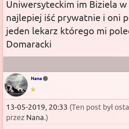
Uniwersyteckim im Biziela w
najlepiej iść prywatnie i oni 
jeden lekarz którego mi pol
Domaracki
Nana
13-05-2019, 20:33
(Ten post był os
przez
Nana
.
)