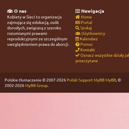
O nas
Nawigacja
Kobiety w Sieci to organizacja
Home
zajmująca się edukacją, osób
Portal
dorosłych, związaną z szeroko
Szukaj
rozumianymi prawami
Użytkownicy
reprodukcyjnymi ze szczególnym
Kalendarz
uwzględnieniem prawa do aborcji.
Pomoc
Kontakt
Oznacz wszystkie działy ja
przeczytane
Polskie tłumaczenie © 2007-2026
Polski Support MyBB
MyBB
, ©
2002-2026
MyBB Group
.