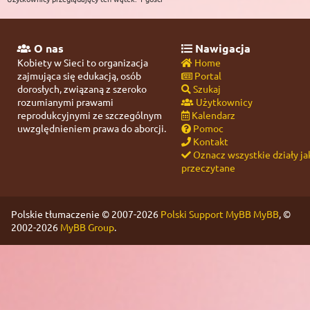
O nas
Nawigacja
Kobiety w Sieci to organizacja
Home
zajmująca się edukacją, osób
Portal
dorosłych, związaną z szeroko
Szukaj
rozumianymi prawami
Użytkownicy
reprodukcyjnymi ze szczególnym
Kalendarz
uwzględnieniem prawa do aborcji.
Pomoc
Kontakt
Oznacz wszystkie działy ja
przeczytane
Polskie tłumaczenie © 2007-2026
Polski Support MyBB
MyBB
, ©
2002-2026
MyBB Group
.