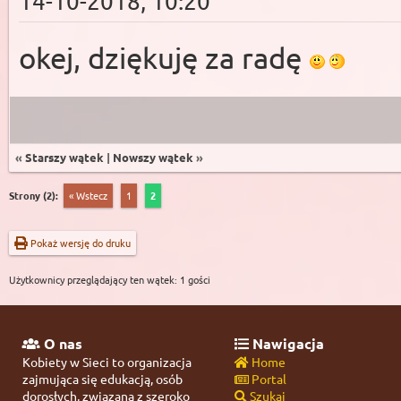
14-10-2018, 10:20
okej, dziękuję za radę
«
Starszy wątek
|
Nowszy wątek
»
Strony (2):
« Wstecz
1
2
Pokaż wersję do druku
Użytkownicy przeglądający ten wątek: 1 gości
O nas
Nawigacja
Kobiety w Sieci to organizacja
Home
zajmująca się edukacją, osób
Portal
dorosłych, związaną z szeroko
Szukaj