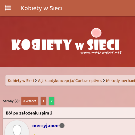
Kobiety w Sieci
Kobiety w Sieci
A jak antykoncepcja/ Contraceptives
Metody mechani
Strony (2):
« Wstecz
1
2
Ból po założeniu spirali
merryjanee