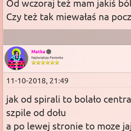
Od wczoraj też mam jakiś bó
Czy też tak miewałaś na poc
Matka
Najświętsza Panienka
11-10-2018, 21:49
jak od spirali to bolało centr
szpile od dołu
a po lewej stronie to moze ja