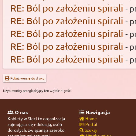
RE: Ból po założeniu spirali
- 
RE: Ból po założeniu spirali
- 
RE: Ból po założeniu spirali
- 
RE: Ból po założeniu spirali
- 
RE: Ból po założeniu spirali
- 
Pokaż wersję do druku
Użytkownicy przeglądający ten wątek: 1 gości
O nas
Nawigacja
Kobiety w Sieci to organizacja
Home
zajmująca się edukacją, osób
Portal
dorosłych, związaną z szeroko
Szukaj
rozumianymi prawami
Użytkownicy