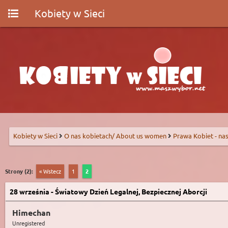
Kobiety w Sieci
Kobiety w Sieci
O nas kobietach/ About us women
Prawa Kobiet - nas
Strony (2):
« Wstecz
1
2
28 września - Światowy Dzień Legalnej, Bezpiecznej Aborcji
Himechan
Unregistered