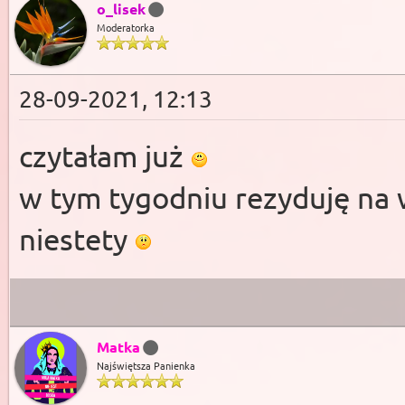
o_lisek
Moderatorka
28-09-2021, 12:13
czytałam już
w tym tygodniu rezyduję na w
niestety
Matka
Najświętsza Panienka