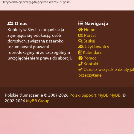
Użytkownicy przeglądający ten wątek: 1 gości
O nas
Nawigacja
Kobiety w Sieci to organizacja
Home
zajmująca się edukacją, osób
Portal
dorosłych, związaną z szeroko
Szukaj
rozumianymi prawami
Użytkownicy
reprodukcyjnymi ze szczególnym
Kalendarz
uwzględnieniem prawa do aborcji.
Pomoc
Kontakt
Oznacz wszystkie działy ja
przeczytane
Polskie tłumaczenie © 2007-2026
Polski Support MyBB
MyBB
, ©
2002-2026
MyBB Group
.