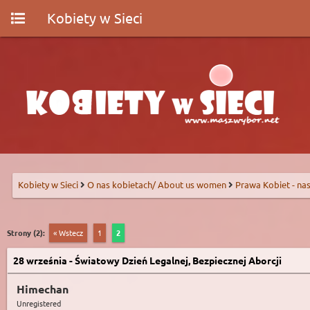
Kobiety w Sieci
Kobiety w Sieci
O nas kobietach/ About us women
Prawa Kobiet - nas
Strony (2):
« Wstecz
1
2
28 września - Światowy Dzień Legalnej, Bezpiecznej Aborcji
Himechan
Unregistered