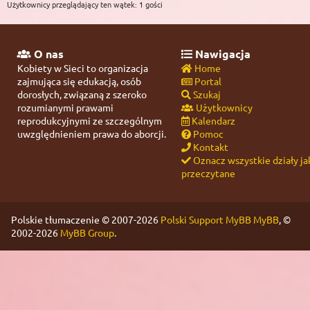
Użytkownicy przeglądający ten wątek: 1 gości
O nas
Nawigacja
Kobiety w Sieci to organizacja
Home
zajmująca się edukacją, osób
Portal
dorosłych, związaną z szeroko
Szukaj
rozumianymi prawami
Użytkownicy
reprodukcyjnymi ze szczególnym
Kalendarz
uwzględnieniem prawa do aborcji.
Pomoc
Kontakt
Oznacz wszystkie działy ja
przeczytane
Polskie tłumaczenie © 2007-2026
Polski Support MyBB
MyBB
, ©
2002-2026
MyBB Group
.