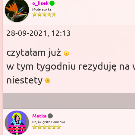
o_lisek
Moderatorka
28-09-2021, 12:13
czytałam już
w tym tygodniu rezyduję na w
niestety
Matka
Najświętsza Panienka