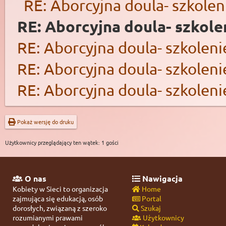
RE: Aborcyjna doula- szkolen
RE: Aborcyjna doula- szkole
RE: Aborcyjna doula- szkoleni
RE: Aborcyjna doula- szkoleni
RE: Aborcyjna doula- szkoleni
Pokaż wersję do druku
Użytkownicy przeglądający ten wątek: 1 gości
O nas
Nawigacja
Kobiety w Sieci to organizacja
Home
zajmująca się edukacją, osób
Portal
dorosłych, związaną z szeroko
Szukaj
rozumianymi prawami
Użytkownicy