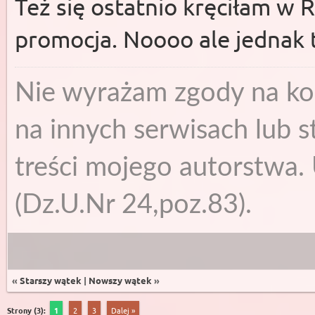
Też się ostatnio kręciłam w 
promocja. Noooo ale jednak 
Nie wyrażam zgody na ko
na innych serwisach lub s
treści mojego autorstwa. 
(Dz.U.Nr 24,poz.83).
«
Starszy wątek
|
Nowszy wątek
»
Strony (3):
1
2
3
Dalej »