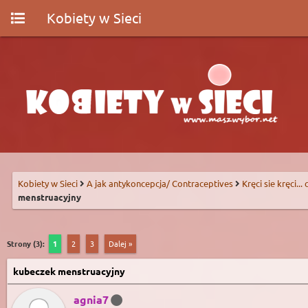
Kobiety w Sieci
Kobiety w Sieci
A jak antykoncepcja/ Contraceptives
Kręci sie kręci...
menstruacyjny
Strony (3):
1
2
3
Dalej »
kubeczek menstruacyjny
agnia7