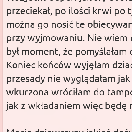
przeciekał, po ilości krwi po
można go nosić te obiecywan
przy wyjmowaniu. Nie wiem cz
był moment, że pomyślałam o
Koniec końców wyjęłam dziada
przesady nie wyglądałam jak
wkurzona wróciłam do tamp
jak z wkładaniem więc będę r