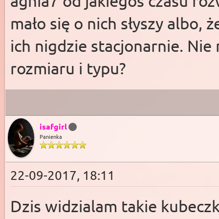
agnia7 od jakiegoś czasu roz
mało się o nich słyszy albo, 
ich nigdzie stacjonarnie. Ni
rozmiaru i typu?
isafgirl
Panienka
22-09-2017, 18:11
Dzis widzialam takie kubecz