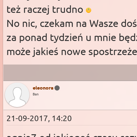
też raczej trudno
No nic, czekam na Wasze doświ
za ponad tydzień u mnie będ
może jakieś nowe spostrzeżen
eleonora
Ban
21-09-2017, 14:20