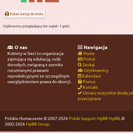
Pokaż wersję do druku
Użytkownicy przeglądający ten wątek: 1 gości
O nas
Nawigacja
Kobiety w Sieci to organizacja
Home
zajmująca się edukacją, osób
Portal
dorosłych, związaną z szeroko
Szukaj
rozumianymi prawami
Użytkownicy
reprodukcyjnymi ze szczególnym
Kalendarz
uwzględnieniem prawa do aborcji.
Pomoc
Kontakt
Oznacz wszystkie działy ja
przeczytane
Polskie tłumaczenie © 2007-2026
Polski Support MyBB
MyBB
, ©
2002-2026
MyBB Group
.