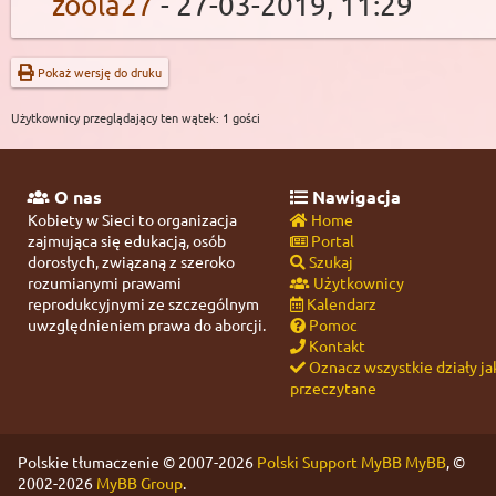
zoola27
- 27-03-2019, 11:29
Pokaż wersję do druku
Użytkownicy przeglądający ten wątek: 1 gości
O nas
Nawigacja
Kobiety w Sieci to organizacja
Home
zajmująca się edukacją, osób
Portal
dorosłych, związaną z szeroko
Szukaj
rozumianymi prawami
Użytkownicy
reprodukcyjnymi ze szczególnym
Kalendarz
uwzględnieniem prawa do aborcji.
Pomoc
Kontakt
Oznacz wszystkie działy ja
przeczytane
Polskie tłumaczenie © 2007-2026
Polski Support MyBB
MyBB
, ©
2002-2026
MyBB Group
.