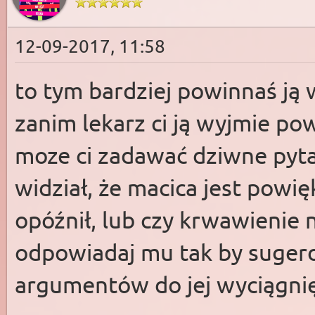
12-09-2017, 11:58
to tym bardziej powinnaś ją 
zanim lekarz ci ją wyjmie pow
moze ci zadawać dziwne pyta
widział, że macica jest powię
opóźnił, lub czy krwawienie 
odpowiadaj mu tak by sugero
argumentów do jej wyciągnię