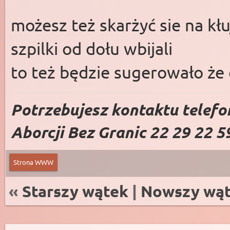
możesz też skarżyć sie na kłu
szpilki od dołu wbijali
to też będzie sugerowało że c
Potrzebujesz kontaktu telefo
Aborcji Bez Granic 22 29 22 5
Strona WWW
«
Starszy wątek
|
Nowszy wą