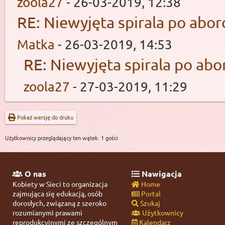
zoola27
- 26-03-2019, 12:38
RE: Niewyjęta spirala po aborc
Matka
- 26-03-2019, 14:53
RE: Niewyjęta spirala po abor
zoola27
- 27-03-2019, 11:29
Pokaż wersję do druku
Użytkownicy przeglądający ten wątek: 1 gości
O nas
Nawigacja
Kobiety w Sieci to organizacja
Home
zajmująca się edukacją, osób
Portal
dorosłych, związaną z szeroko
Szukaj
rozumianymi prawami
Użytkownicy
reprodukcyjnymi ze szczególnym
Kalendarz