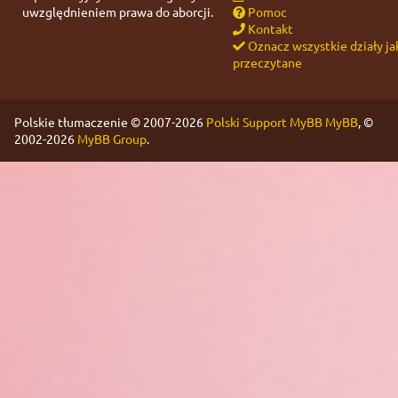
uwzględnieniem prawa do aborcji.
Pomoc
Kontakt
Oznacz wszystkie działy ja
przeczytane
Polskie tłumaczenie © 2007-2026
Polski Support MyBB
MyBB
, ©
2002-2026
MyBB Group
.