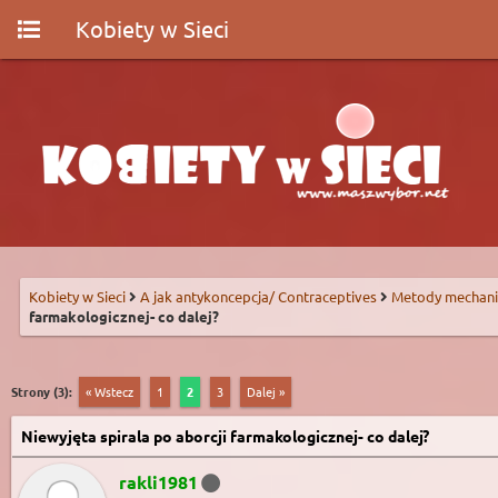
Kobiety w Sieci
Kobiety w Sieci
A jak antykoncepcja/ Contraceptives
Metody mechani
farmakologicznej- co dalej?
Strony (3):
« Wstecz
1
2
3
Dalej »
Niewyjęta spirala po aborcji farmakologicznej- co dalej?
rakli1981