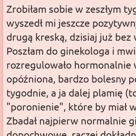
Zrobiłam sobie w zeszłym tygo
wyszedł mi jeszcze pozytywny
drugą kreską, dzisiaj już bez
Poszłam do ginekologa i mwię,
rozregulowało hormonalnie 
opóźniona, bardzo bolesny p
tygodnie, a ja dalej plamię (
"poronienie", które by miał 
Zbadał najpierw normalnie g
dopochwowe, raczej dokładne