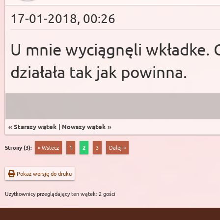
17-01-2018, 00:26
U mnie wyciągnęli wkładke. G
działała tak jak powinna.
«
Starszy wątek
|
Nowszy wątek
»
Strony (3):
« Wstecz
1
2
3
Dalej »
Pokaż wersję do druku
Użytkownicy przeglądający ten wątek: 2 gości