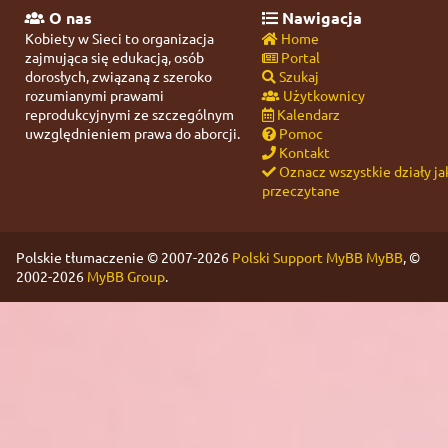
O nas
Nawigacja
Kobiety w Sieci to organizacja
Home
zajmująca się edukacją, osób
Portal
dorosłych, związaną z szeroko
Szukaj
rozumianymi prawami
Użytkownicy
reprodukcyjnymi ze szczególnym
Kalendarz
uwzględnieniem prawa do aborcji.
Pomoc
Kontakt
Oznacz wszystkie działy ja
przeczytane
Polskie tłumaczenie © 2007-2026
Polski Support MyBB
MyBB
, ©
2002-2026
MyBB Group
.