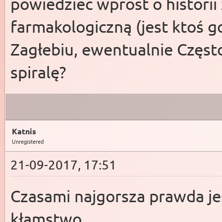
powiedziec wprost o historii z
farmakologiczną (jest ktoś 
Zagłebiu, ewentualnie Częst
spiralę?
Katnis
Unregistered
21-09-2017, 17:51
Czasami najgorsza prawda jes
kłamstwo.