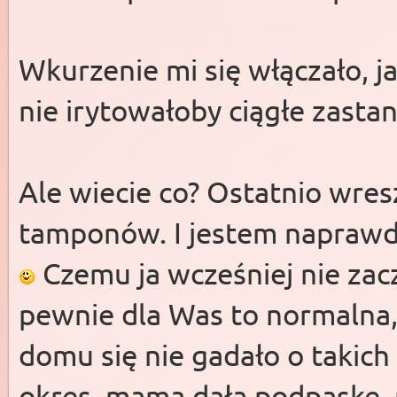
Wkurzenie mi się włączało, ja
nie irytowałoby ciągłe zastan
Ale wiecie co? Ostatnio wre
tamponów. I jestem napraw
Czemu ja wcześniej nie zac
pewnie dla Was to normalna,
domu się nie gadało o takich
okres, mama dała podpaskę, 