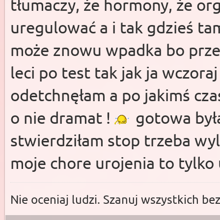
tłumaczy, że hormony, że or
uregulować a i tak gdzieś ta
może znowu wpadka bo przec
leci po test tak jak ja wczora
odetchnęłam a po jakimś czas
o nie dramat !
gotowa była
stwierdziłam stop trzeba wy
moje chore urojenia to tylko 
Nie oceniaj ludzi. Szanuj wszystkich be