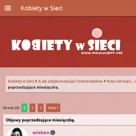
Kobiety w Sieci
Kobiety w Sieci
A jak antykoncepcja/ Contraceptives
Kręci sie kręci...
poprzedzające miesiączkę.
Strony (3):
1
2
3
Dalej »
Objawy poprzedzające miesiączkę.
mishon