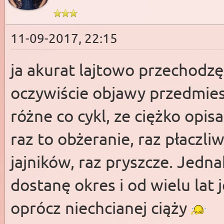
11-09-2017, 22:15
ja akurat lajtowo przechodzę 
oczywiście objawy przedmie
różne co cykl, ze ciężko opisa
raz to obżeranie, raz płaczl
jajników, raz pryszcze. Jedn
dostanę okres i od wielu lat 
oprócz niechcianej ciąży