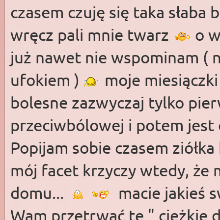
czasem czuję się taka słaba b
wręcz pali mnie twarz
o w
już nawet nie wspominam ( 
ufokiem )
moje miesiączki 
bolesne zazwyczaj tylko pier
przeciwbólowej i potem jest 
Popijam sobie czasem ziółka 
mój facet krzyczy wtedy, że
domu...
macie jakieś 
Wam przetrwać te " ciężkie 