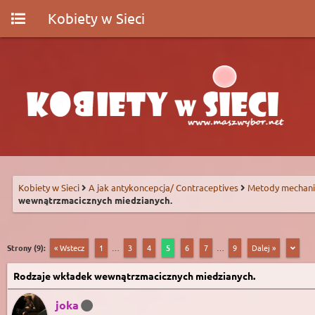
Kobiety w Sieci
Kobiety w Sieci
A jak antykoncepcja/ Contraceptives
Metody mechani
wewnątrzmacicznych miedzianych.
Strony (9):
« Wstecz
1
…
3
4
5
6
7
…
9
Dalej »
Rodzaje wkładek wewnątrzmacicznych miedzianych.
joka