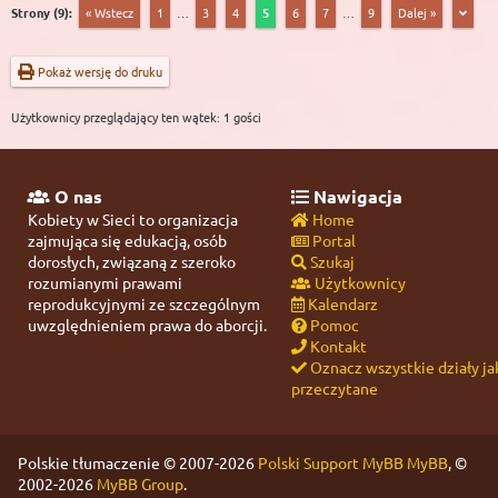
Strony (9):
« Wstecz
1
…
3
4
5
6
7
…
9
Dalej »
Pokaż wersję do druku
Użytkownicy przeglądający ten wątek: 1 gości
O nas
Nawigacja
Kobiety w Sieci to organizacja
Home
zajmująca się edukacją, osób
Portal
dorosłych, związaną z szeroko
Szukaj
rozumianymi prawami
Użytkownicy
reprodukcyjnymi ze szczególnym
Kalendarz
uwzględnieniem prawa do aborcji.
Pomoc
Kontakt
Oznacz wszystkie działy ja
przeczytane
Polskie tłumaczenie © 2007-2026
Polski Support MyBB
MyBB
, ©
2002-2026
MyBB Group
.