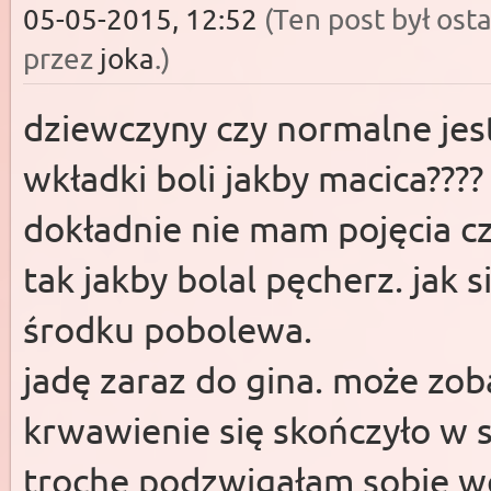
05-05-2015, 12:52
(Ten post był os
przez
joka
.
)
dziewczyny czy normalne jest
wkładki boli jakby macica????
dokładnie nie mam pojęcia cz
tak jakby bolal pęcherz. jak 
środku pobolewa.
jadę zaraz do gina. może zob
krwawienie się skończyło w 
troche podzwigałam sobie wcz