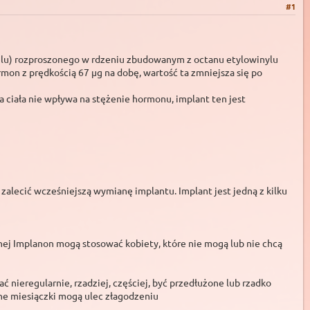
#1
trelu) rozproszonego w rdzeniu zbudowanym z octanu etylowinylu
mon z prędkością 67 µg na dobę, wartość ta zmniejsza się po
 ciała nie wpływa na stężenie hormonu, implant ten jest
zalecić wcześniejszą wymianę implantu. Implant jest jedną z kilku
nej Implanon mogą stosować kobiety, które nie mogą lub nie chcą
eregularnie, rzadziej, częściej, być przedłużone lub rzadko
sne miesiączki mogą ulec złagodzeniu