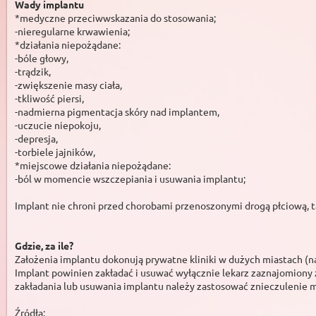
Wady implantu
*medyczne przeciwwskazania do stosowania;
-nieregularne krwawienia;
*działania niepożądane:
-bóle głowy,
-trądzik,
-zwiększenie masy ciała,
-tkliwość piersi,
-nadmierna pigmentacja skóry nad implantem,
-uczucie niepokoju,
-depresja,
-torbiele jajników,
*miejscowe działania niepożądane:
-ból w momencie wszczepiania i usuwania implantu;
Implant nie chroni przed chorobami przenoszonymi drogą płciową, t
Gdzie, za ile?
Założenia implantu dokonują prywatne kliniki w dużych miastach (n
Implant powinien zakładać i usuwać wyłącznie lekarz zaznajomiony 
zakładania lub usuwania implantu należy zastosować znieczulenie 
Źródła: