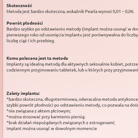
Skuteczność
Metoda jest bardzo skuteczna, wskaźnik Pearla wynosi 0,01 – 0,06.
Powrót płodności
Bardzo szybko po odstawieniu metody (implant można usunąć w dowo
pierwszego roku od usunięcia implantu jest porównywalna do liczby 
liczbę ciąż i ich przebieg.
Komu polecana jest ta metoda
Implanty są idealną metodą dla aktywnych seksualnie kobiet, potrze
codziennym przyjmowaniu tabletek, lub u których przy przyjmowani
Zalety implantu:
*bardzo skuteczna, długoterminowa, odwracalna metoda antykoncep
szybki powrót płodności po odstawieniu metody, co pozwala na doś
*nie związana z aktem płciowym;
*można stosować przy karmieniu piersią;
*brak działań niepożądanych związanych z estrogenami;
implant można usunąć w dowolnym momencie