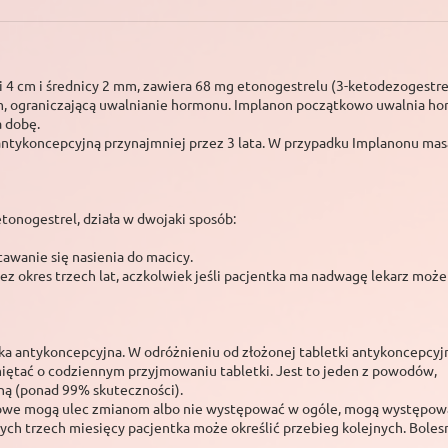
ści 4 cm i średnicy 2 mm, zawiera 68 mg etonogestrelu (3-ketodezoges
mm, ograniczającą uwalnianie hormonu. Implanon początkowo uwalnia hor
a dobę.
ntykoncepcyjną przynajmniej przez 3 lata. W przypadku Implanonu masa
etonogestrel, działa w dwojaki sposób:
awanie się nasienia do macicy.
ez okres trzech lat, aczkolwiek jeśli pacjentka ma nadwagę lekarz może 
ka antykoncepcyjna. W odróżnieniu od złożonej tabletki antykoncepcyj
miętać o codziennym przyjmowaniu tabletki. Jest to jeden z powodów,
ną (ponad 99% skuteczności).
e mogą ulec zmianom albo nie występować w ogóle, mogą występować ni
ych trzech miesięcy pacjentka może określić przebieg kolejnych. Bole