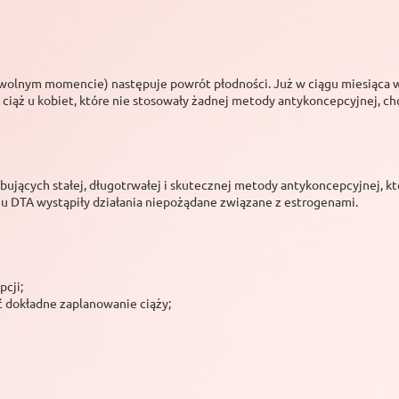
lnym momencie) następuje powrót płodności. Już w ciągu miesiąca wys
ciąż u kobiet, które nie stosowały żadnej metody antykoncepcyjnej, ch
bujących stałej, długotrwałej i skutecznej metody antykoncepcyjnej, kt
u DTA wystąpiły działania niepożądane związane z estrogenami.
cji;
ć dokładne zaplanowanie ciąży;