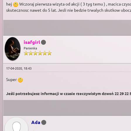
hej
Wczoraj pierwsza wizyta od akcji ( 3 tyg temu ) , macica czysc
skutecznosc nawet do 5 lat. Jesli nie bedzie trwalych skutkow uboc
isafgirl
Panienka
17-04-2020, 18:43
Super
Jeśli potrzebujesz informacji w czasie rzeczywistym dzwoń 22 29 22 59
Ada