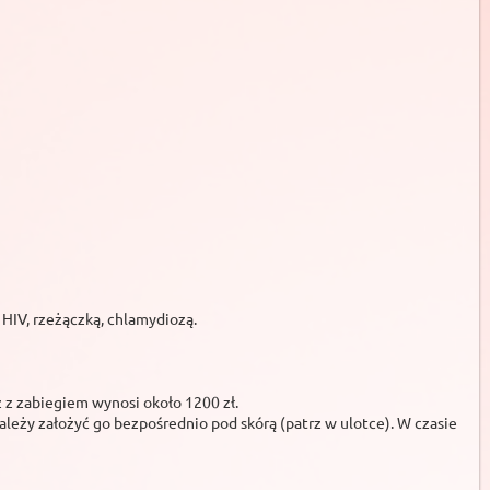
HIV, rzeżączką, chlamydiozą.
 z zabiegiem wynosi około 1200 zł.
leży założyć go bezpośrednio pod skórą (patrz w ulotce). W czasie