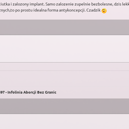
iutka i zalozony implant. Samo zalozenie zupelnie bezbolesne, dzis lekki
znych,to po prostu idealna forma antykoncepcji. Czadzik
7 - Infolinia Aborcji Bez Granic