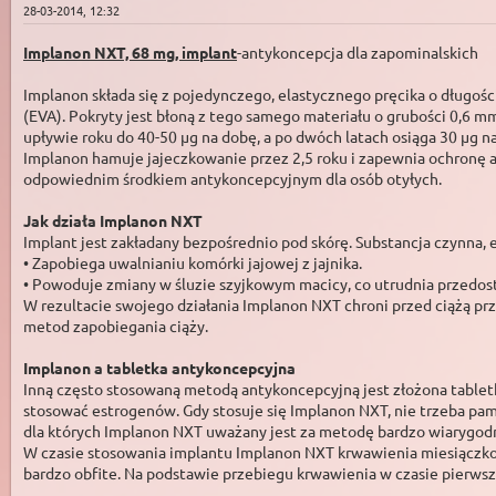
28-03-2014, 12:32
Implanon NXT, 68 mg, implant
-antykoncepcja dla zapominalskich
Implanon składa się z pojedynczego, elastycznego pręcika o długo
(EVA). Pokryty jest błoną z tego samego materiału o grubości 0,6 
upływie roku do 40-50 µg na dobę, a po dwóch latach osiąga 30 µg n
Implanon hamuje jajeczkowanie przez 2,5 roku i zapewnia ochronę a
odpowiednim środkiem antykoncepcyjnym dla osób otyłych.
Jak działa Implanon NXT
Implant jest zakładany bezpośrednio pod skórę. Substancja czynna, 
• Zapobiega uwalnianiu komórki jajowej z jajnika.
• Powoduje zmiany w śluzie szyjkowym macicy, co utrudnia przedost
W rezultacie swojego działania Implanon NXT chroni przed ciążą prz
metod zapobiegania ciąży.
Implanon a tabletka antykoncepcyjna
Inną często stosowaną metodą antykoncepcyjną jest złożona tablet
stosować estrogenów. Gdy stosuje się Implanon NXT, nie trzeba pa
dla których Implanon NXT uważany jest za metodę bardzo wiarygod
W czasie stosowania implantu Implanon NXT krwawienia miesiączkow
bardzo obfite. Na podstawie przebiegu krwawienia w czasie pierwsz