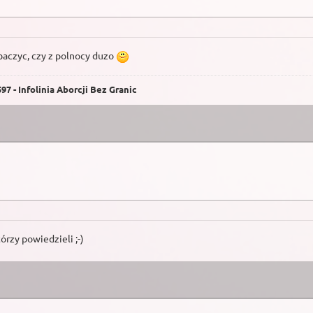
aczyc, czy z polnocy duzo
7 - Infolinia Aborcji Bez Granic
órzy powiedzieli ;-)