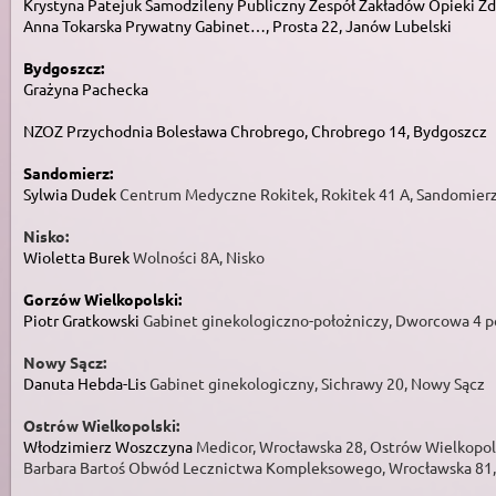
Krystyna Patejuk
Samodzileny Publiczny Zespół Zakładów Opieki Zd
Anna Tokarska
Prywatny Gabinet…, Prosta 22, Janów Lubelski
Bydgoszcz:
Grażyna Pachecka
NZOZ Przychodnia Bolesława Chrobrego, Chrobrego 14, Bydgoszcz
Sandomierz:
Sylwia Dudek
Centrum Medyczne Rokitek, Rokitek 41 A, Sandomier
Nisko:
Wioletta Burek
Wolności 8A, Nisko
Gorzów Wielkopolski:
Piotr Gratkowski
Gabinet ginekologiczno-położniczy, Dworcowa 4 p
Nowy Sącz:
Danuta Hebda-Lis
Gabinet ginekologiczny, Sichrawy 20, Nowy Sącz
Ostrów Wielkopolski:
Włodzimierz Woszczyna
Medicor, Wrocławska 28, Ostrów Wielkopol
Barbara Bartoś Obwód Lecznictwa Kompleksowego, Wrocławska 81,