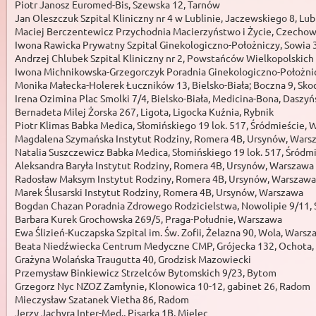
Piotr Janosz Euromed-Bis, Szewska 12, Tarnów
Jan Oleszczuk Szpital Kliniczny nr 4 w Lublinie, Jaczewskiego 8, Lub
Maciej Berczentewicz Przychodnia Macierzyństwo i Życie, Czechowsk
Iwona Rawicka Prywatny Szpital Ginekologiczno-Położniczy, Sowia 3
Andrzej Chlubek Szpital Kliniczny nr 2, Powstańców Wielkopolskich 
Iwona Michnikowska-Grzegorczyk Poradnia Ginekologiczno-Położnicz
Monika Małecka-Holerek Łuczników 13, Bielsko-Biała; Boczna 9, Sk
Irena Ozimina Plac Smolki 7/4, Bielsko-Biała, Medicina-Bona, Daszy
Bernadeta Milej Żorska 267, Ligota, Ligocka Kuźnia, Rybnik
Piotr Klimas Babka Medica, Słomińskiego 19 lok. 517, Śródmieście,
Magdalena Szymańska Instytut Rodziny, Romera 4B, Ursynów, Wars
Natalia Suszczewicz Babka Medica, Słomińskiego 19 lok. 517, Śródm
Aleksandra Baryła Instytut Rodziny, Romera 4B, Ursynów, Warszawa
Radosław Maksym Instytut Rodziny, Romera 4B, Ursynów, Warszawa
Marek Ślusarski Instytut Rodziny, Romera 4B, Ursynów, Warszawa
Bogdan Chazan Poradnia Zdrowego Rodzicielstwa, Nowolipie 9/11,
Barbara Kurek Grochowska 269/5, Praga-Południe, Warszawa
Ewa Ślizień-Kuczapska Szpital im. Św. Zofii, Żelazna 90, Wola, Wars
Beata Niedźwiecka Centrum Medyczne CMP, Grójecka 132, Ochota,
Grażyna Wolańska Traugutta 40, Grodzisk Mazowiecki
Przemysław Binkiewicz Strzelców Bytomskich 9/23, Bytom
Grzegorz Nyc NZOZ Zamłynie, Klonowica 10-12, gabinet 26, Radom
Mieczysław Szatanek Vietha 86, Radom
Jerzy Jachyra Inter-Med., Pisarka 1B, Mielec