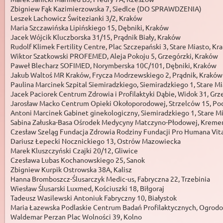
Zbigniew Fąk Kazimierzowska 7, Siedlce (DO SPRAWDZENIA)
Leszek Lachowicz Świtezianki 3/2, Kraków
Maria Szczawińska Lipińskiego 15, Dębniki, Kraków
Jacek Wójcik Kluczborska 31/15, Prądnik Biały, Kraków
Rudolf Klimek Fertility Centre, Plac Szczepański 3, Stare Miasto, Kr
Wiktor Szatkowski PROFEMED, Aleja Pokoju 5, Grzegórzki, Kraków
Paweł Blecharz SOFIMED, Norymberska 10C/101, Dębniki, Kraków
Jakub Waltoś MR Kraków, Frycza Modrzewskiego 2, Prądnik, Kraków
Paulina Marcinek Szpital Siemiradzkiego, Siemiradzkiego 1, Stare
Jacek Paciorek Centrum Zdrowia i Profilaktyki Dąbie, Widok 31, Grz
Jarosław Macko Centrum Opieki Okołoporodowej, Strzelców 15, Po
Antoni Marcinek Gabinet ginekologiczny, Siemiradzkiego 1, Stare
Sabina Załuska-Basa Ośrodek Medycyny Matczyno-Płodowej, Kreme
Czesław Szeląg Fundacja Zdrowia Rodziny Fundacji Pro Humana Vita
Dariusz Łepecki Nocznickiego 13, Ostrów Mazowiecka
Marek Kluszczyński Czajki 20/12, Gliwice
Czesława Lubas Kochanowskiego 25, Sanok
Zbigniew Kurpik Ostrowska 38A, Kalisz
Hanna Bromboszcz-Ślusarczyk Medic-us, Fabryczna 22, Trzebinia
Wiesław Ślusarski Luxmed, Kościuszki 18, Biłgoraj
Tadeusz Wasilewski Antoniuk Fabryczny 10, Białystok
Maria Łazewska Podlaskie Centrum Badań Profilaktycznych, Ogrodo
Waldemar Perzan Plac Wolności 39, Kolno