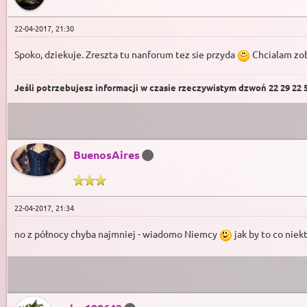
22-04-2017, 21:30
Spoko, dziekuje. Zreszta tu nanforum tez sie przyda
Chcialam zob
Jeśli potrzebujesz informacji w czasie rzeczywistym dzwoń 22 29 22 59
BuenosAires
22-04-2017, 21:34
no z północy chyba najmniej - wiadomo Niemcy
jak by to co niekt