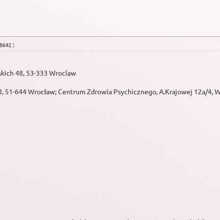
98642
.
)
ąskich 48, 53-333 Wroclaw
51-644 Wrocław; Centrum Zdrowia Psychicznego, A.Krajowej 12a/4, Wroc
4/1, Poznań
go 14/1, Poznań
ald, Poznań
 14/1, Poznań