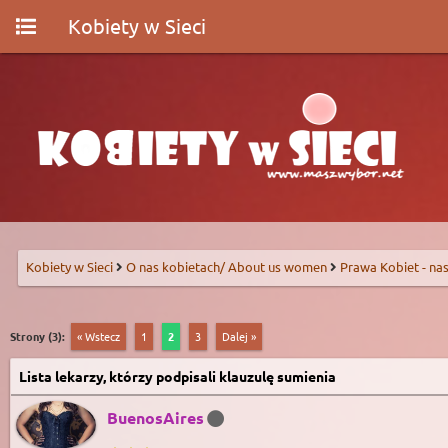
Kobiety w Sieci
Kobiety w Sieci
O nas kobietach/ About us women
Prawa Kobiet - nas
Strony (3):
« Wstecz
1
2
3
Dalej »
Lista lekarzy, którzy podpisali klauzulę sumienia
BuenosAires