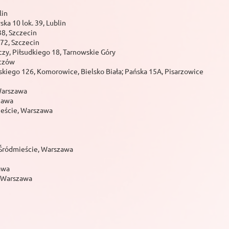
lin
a 10 lok. 39, Lublin
8, Szczecin
72, Szczecin
y, Piłsudkiego 18, Tarnowskie Góry
oczów
ńskiego 126, Komorowice, Bielsko Biała; Pańska 15A, Pisarzowice
 Warszawa
zawa
ieście, Warszawa
 Śródmieście, Warszawa
zawa
 Warszawa