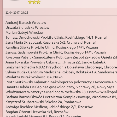
22-04-2017, 21:25
Andrzej Banach Wroclaw
Urszula Sieradzka Wroclaw
Marian Gabryś Wrocław
Tomasz Dmochowski Pro-Life Clinic, Kosińskiego 14/1, Poznań
Jana Maria Skrzypczak Kasprzaka 5/2, Grunwald, Poznań
Karolina Śliwka Pro-Life Clinic, Kosińskiego 14/1, Poznań
Janusz Gadzinowski Pro-Life Clinic, Kosińskiego 14/1, Poznań
Krystyna Patejuk Samodzileny Publiczny Zespół Zakładów Opieki Z
Anna Tokarska Prywatny Gabinet…, Prosta 22, Janów Lubelski
Grażyna Pachecka NZOZ Przychodnia Bolesława Chrobrego, Chrobre
Sylwia Dudek Centrum Medyczne Rokitek, Rokitek 41 A, Sandomier
Wioletta Burek Wolności 8A, Nisko
Piotr Gratkowski Gabinet ginekologiczno-położniczy, Dworcowa 4 p
Danuta Hebda-Lis Gabinet ginekologiczny, Sichrawy 20, Nowy Sącz
Włodzimierz Woszczyna Medicor, Wrocławska 28, Ostrów Wielkopol
Barbara Bartoś Obwód Lecznictwa Kompleksowego, Wrocławska 81,
Krzysztof Szubartowski Szkolna 2a, Poniatowa
Jadwiga Rychlec Medicor, Jabłońskiego 2/4, Rzeszów
Bogdan Obrzut Litewska 4/4, Rzeszów
Marek Janicki Marmed BJ, Fredry 7A, Rzeszów