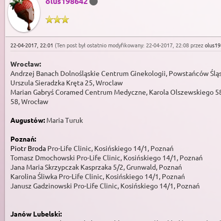
olus198642
22-04-2017, 22:01
(Ten post był ostatnio modyfikowany: 22-04-2017, 22:08 przez
olus1
Wrocław:
Andrzej Banach Dolnośląskie Centrum Ginekologii, Powstańców Śl
Urszula Sieradzka Kręta 25, Wroclaw
Marian Gabryś Coramed Centrum Medyczne, Karola Olszewskiego 58, 
58, Wrocław
Augustów:
Maria Turuk
Poznań:
Piotr Broda
Pro-Life Clinic, Kosińskiego 1
Tomasz Dmochowski Pro-Life Clinic, Kosińskie
Jana Maria Skrzypczak Kasprzaka 5/2, Grunw
Karolina Śliwka Pro-Life Clinic, Kosińskiego
Janusz Gadzinowski Pro-Life Clinic, Kosińskiego 14/1, Poznań
Janów Lubelski: