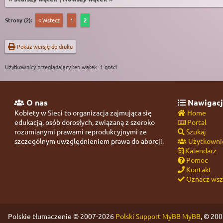
Strony (2):
« Wstecz
1
2
Pokaż wersję do druku
Użytkownicy przeglądający ten wątek: 1 gości
O nas
Nawigacj
Kobiety w Sieci to organizacja zajmująca się
Home
edukacją, osób dorosłych, związaną z szeroko
Portal
rozumianymi prawami reprodukcyjnymi ze
Szukaj
szczególnym uwzględnieniem prawa do aborcji.
Użytkowni
Kalendarz
Pomoc
Kontakt
Oznacz wszy
Polskie tłumaczenie © 2007-2026
Polski Support MyBB
MyBB
, © 20