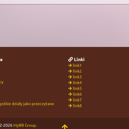
a
Linki
link1
link2
link3
cy
link4
link5
link6
link7
stkie działy jako przeczytane
link8
02-2026
MyBB Group
.