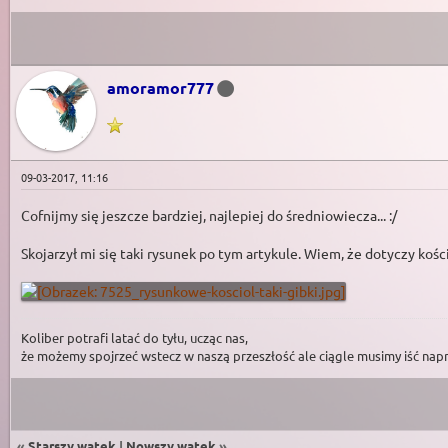
amoramor777
09-03-2017, 11:16
Cofnijmy się jeszcze bardziej, najlepiej do średniowiecza... :/
Skojarzył mi się taki rysunek po tym artykule. Wiem, że dotyczy kośc
Koliber potrafi latać do tyłu, ucząc nas,
że możemy spojrzeć wstecz w naszą przeszłość ale ciągle musimy iść nap
«
Starszy wątek
|
Nowszy wątek
»