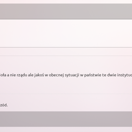
ioła a nie rządu ale jakoś w obecnej sytuacji w państwie te dwie instytuc
rzód.