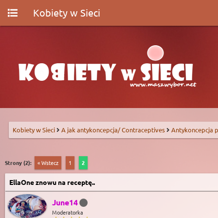
Kobiety w Sieci
Kobiety w Sieci
A jak antykoncepcja/ Contraceptives
Antykoncepcja p
Strony (2):
« Wstecz
1
2
EllaOne znowu na receptę..
June14
Moderatorka