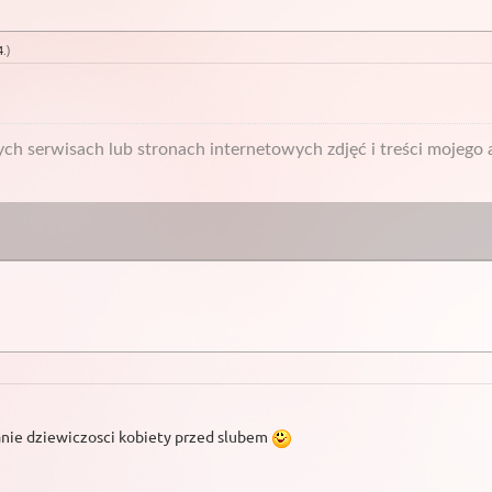
4
.
)
h serwisach lub stronach internetowych zdjęć i treści mojego a
nie dziewiczosci kobiety przed slubem