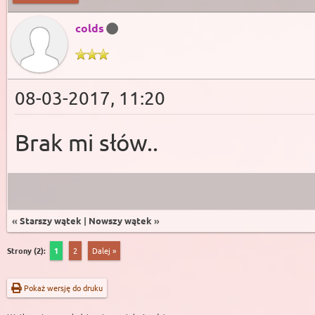
colds
08-03-2017, 11:20
Brak mi słów..
«
Starszy wątek
|
Nowszy wątek
»
Strony (2):
1
2
Dalej »
Pokaż wersję do druku