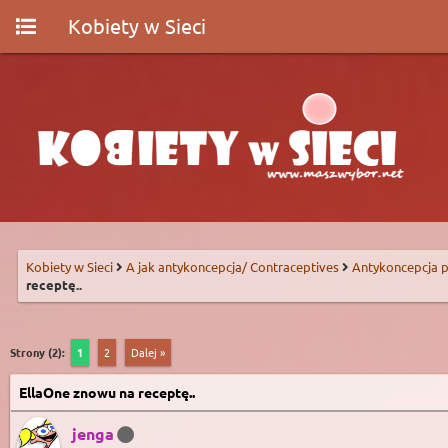
Kobiety w Sieci
Kobiety w Sieci
A jak antykoncepcja/ Contraceptives
Antykoncepcja p
receptę..
Strony (2):
1
2
Dalej »
EllaOne znowu na receptę..
jenga