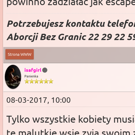
powinno zadziałac jak escape
Potrzebujesz kontaktu telefo
Aborcji Bez Granic 22 29 22 5
Strona WWW
isafgirl
Panienka
08-03-2017, 10:00
Tylko wszystkie kobiety mus
te malutkie wsie zyja swoim