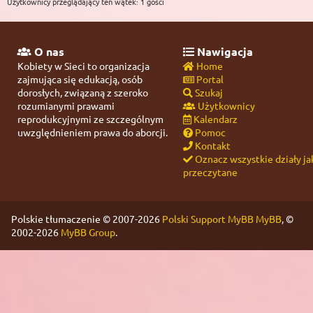
Użytkownicy przeglądający ten wątek: 1 gości
O nas
Nawigacja
Kobiety w Sieci to organizacja
Home
zajmująca się edukacją, osób
Portal
dorosłych, związaną z szeroko
Szukaj
rozumianymi prawami
Użytkownicy
reprodukcyjnymi ze szczególnym
Kalendarz
uwzględnieniem prawa do aborcji.
Pomoc
Kontakt
Oznacz wszystkie działy ja
przeczytane
Polskie tłumaczenie © 2007-2026
Polski Support MyBB
MyBB
, ©
2002-2026
MyBB Group
.