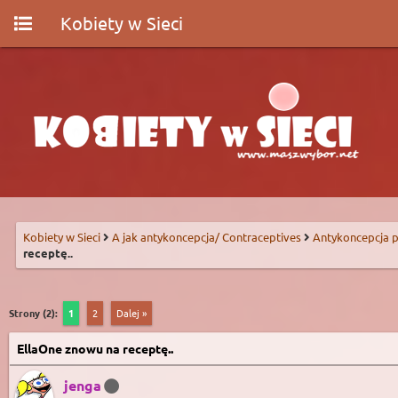
Kobiety w Sieci
Kobiety w Sieci
A jak antykoncepcja/ Contraceptives
Antykoncepcja p
receptę..
Strony (2):
1
2
Dalej »
EllaOne znowu na receptę..
jenga