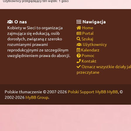
Użytkownicy przeglądający ten wątek: 1 gości
O nas
Nawigacja
Kobiety w Sieci to organizacja
Home
zajmująca się edukacją, osób
Portal
dorosłych, związaną z szeroko
Szukaj
rozumianymi prawami
Użytkownicy
reprodukcyjnymi ze szczególnym
Kalendarz
uwzględnieniem prawa do aborcji.
Pomoc
Kontakt
Oznacz wszystkie działy ja
przeczytane
Polskie tłumaczenie © 2007-2026
Polski Support MyBB
MyBB
, ©
2002-2026
MyBB Group
.