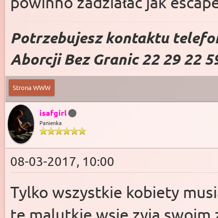
powinno zadziałac jak escape
Potrzebujesz kontaktu telefo
Aborcji Bez Granic 22 29 22 5
Strona WWW
isafgirl
Panienka
08-03-2017, 10:00
Tylko wszystkie kobiety mus
te malutkie wsie zyja swoim