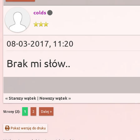
colds
08-03-2017, 11:20
Brak mi słów..
«
Starszy wątek
|
Nowszy wątek
»
Strony (2):
1
2
Dalej »
Pokaż wersję do druku