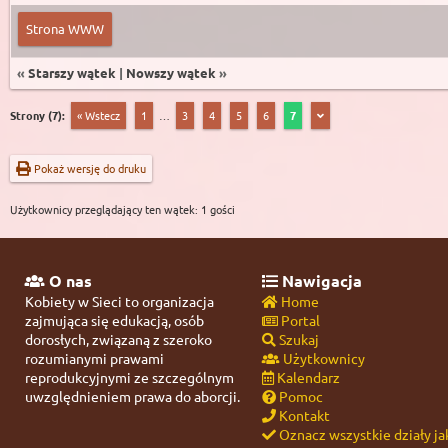
Strona WWW
«
Starszy wątek
|
Nowszy wątek
»
Strony (7):
« Wstecz
1
…
3
4
5
6
7
Pokaż wersję do druku
Użytkownicy przeglądający ten wątek: 1 gości
O nas
Nawigacja
Kobiety w Sieci to organizacja
Home
zajmująca się edukacją, osób
Portal
dorosłych, związaną z szeroko
Szukaj
rozumianymi prawami
Użytkownicy
reprodukcyjnymi ze szczególnym
Kalendarz
uwzględnieniem prawa do aborcji.
Pomoc
Kontakt
Oznacz wszystkie działy ja