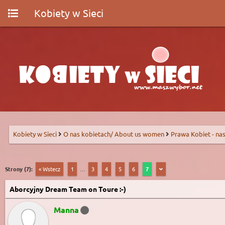
Kobiety w Sieci
Kobiety w Sieci
O nas kobietach/ About us women
Prawa Kobiet - nas
Strony (7):
« Wstecz
1
…
3
4
5
6
7
Aborcyjny Dream Team on Toure :-)
Manna