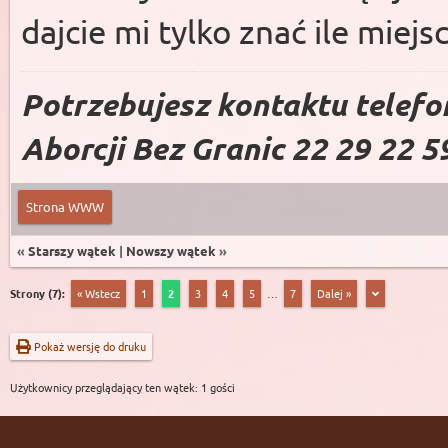
dajcie mi tylko znać ile miejs
Potrzebujesz kontaktu telefo
Aborcji Bez Granic 22 29 22 5
Strona WWW
«
Starszy wątek
|
Nowszy wątek
»
Strony (7):
« Wstecz
1
2
3
4
5
…
7
Dalej »
Pokaż wersję do druku
Użytkownicy przeglądający ten wątek: 1 gości