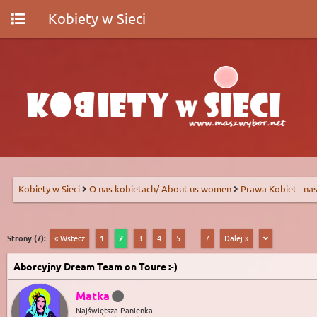
Kobiety w Sieci
Kobiety w Sieci
O nas kobietach/ About us women
Prawa Kobiet - nas
Strony (7):
« Wstecz
1
2
3
4
5
…
7
Dalej »
Aborcyjny Dream Team on Toure :-)
Matka
Najświętsza Panienka