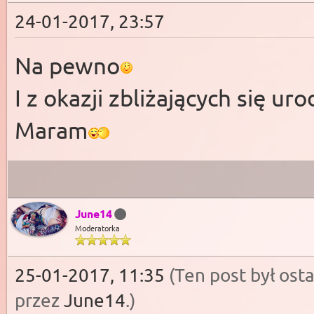
24-01-2017, 23:57
Na pewno
I z okazji zbliżających się u
Maram
June14
Moderatorka
25-01-2017, 11:35
(Ten post był os
przez
June14
.
)