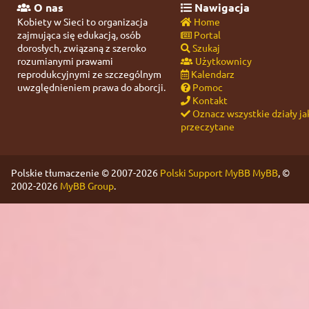
O nas
Nawigacja
Kobiety w Sieci to organizacja
Home
zajmująca się edukacją, osób
Portal
dorosłych, związaną z szeroko
Szukaj
rozumianymi prawami
Użytkownicy
reprodukcyjnymi ze szczególnym
Kalendarz
uwzględnieniem prawa do aborcji.
Pomoc
Kontakt
Oznacz wszystkie działy ja
przeczytane
Polskie tłumaczenie © 2007-2026
Polski Support MyBB
MyBB
, ©
2002-2026
MyBB Group
.