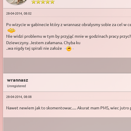
28-04-2014, 08:02
Po wizycie w gabinecie który z wrannasz obralysmy sobie za cel w c
Nie widzi problemu w tym by przyjąć mnie w godzinach pracy przycho
Dziewczyny. Jestem załamana. Chyba ku
..wa nigdy tej spirali nie założe
wrannasz
Unregistered
28-04-2014, 08:08
Nawet newiem jak to skomentowac..... Akurat mam PMS, wiec jutro 