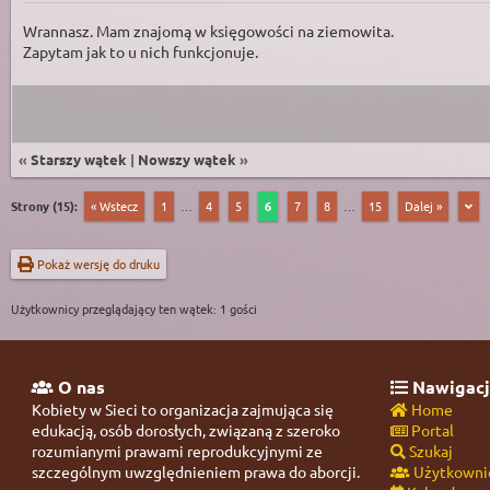
Wrannasz. Mam znajomą w księgowości na ziemowita.
Zapytam jak to u nich funkcjonuje.
«
Starszy wątek
|
Nowszy wątek
»
Strony (15):
« Wstecz
1
…
4
5
6
7
8
…
15
Dalej »
Pokaż wersję do druku
Użytkownicy przeglądający ten wątek: 1 gości
O nas
Nawigacj
Kobiety w Sieci to organizacja zajmująca się
Home
edukacją, osób dorosłych, związaną z szeroko
Portal
rozumianymi prawami reprodukcyjnymi ze
Szukaj
szczególnym uwzględnieniem prawa do aborcji.
Użytkowni