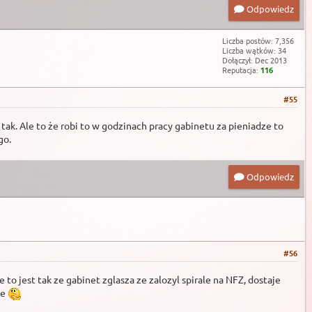
Odpowiedz
Liczba postów: 7,356
Liczba wątków: 34
Dołączył: Dec 2013
Reputacja:
116
#55
 tak. Ale to że robi to w godzinach pracy gabinetu za pieniadze to
go.
Odpowiedz
#56
e to jest tak ze gabinet zglasza ze zalozyl spirale na NFZ, dostaje
le