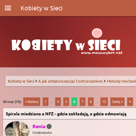
Kobiety w Sieci
Kobiety w Sieci
A jak antykoncepcja/ Contraceptives
Metody mechani
Strony (15):
« Wstecz
1
…
4
5
6
7
8
…
15
Dalej »
Spirala miedziana a NFZ - gdzie zakładają, a gdzie odmawiają
Renia
Moderatorka