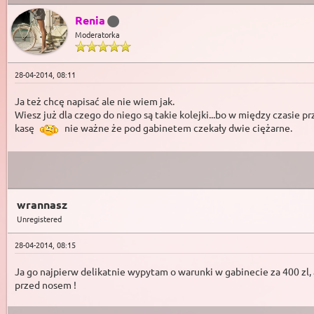
Renia
Moderatorka
28-04-2014, 08:11
Ja też chcę napisać ale nie wiem jak.
Wiesz już dla czego do niego są takie kolejki...bo w między czasie p
kasę
nie ważne że pod gabinetem czekały dwie ciężarne.
wrannasz
Unregistered
28-04-2014, 08:15
Ja go najpierw delikatnie wypytam o warunki w gabinecie za 400 zl,
przed nosem !