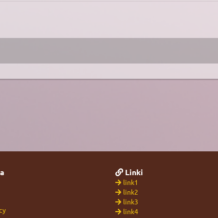
a
Linki
link1
link2
link3
cy
link4