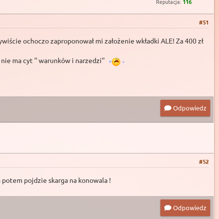
Reputacja:
116
#51
czywiście ochoczo zaproponował mi założenie wkładki ALE! Za 400 zł
ie ma cyt '' warunków i narzedzi''
Odpowiedz
#52
 potem pojdzie skarga na konowala !
Odpowiedz