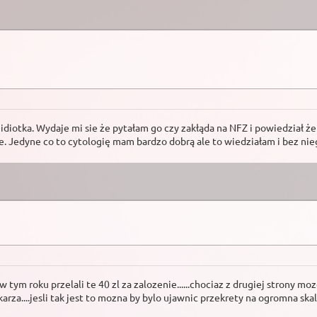
 idiotka. Wydaje mi sie że pytałam go czy zakłąda na NFZ i powiedział że
e. Jedyne co to cytologię mam bardzo dobrą ale to wiedziałam i bez nie
tym roku przelali te 40 zl za zalozenie......chociaz z drugiej strony moz
karza....jesli tak jest to mozna by bylo ujawnic przekrety na ogromna ska