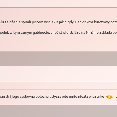
elu założenia spirali jestem wściekła jak nigdy. Pan doktor kurczowy o
dni, w tym samym gabinecie, choć stwierdził że na NFZ nie zakłada bo n
pan dr i jego cudowna polozna uslysza ode mnie niezla wiazanke
a