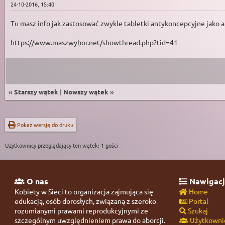
24-10-2016, 15:40
Tu masz info jak zastosować zwykle tabletki antykoncepcyjne jako 
https://www.maszwybor.net/showthread.php?tid=41
«
Starszy wątek
|
Nowszy wątek
»
Pokaż wersję do druku
Użytkownicy przeglądający ten wątek: 1 gości
O nas
Nawigacj
Kobiety w Sieci to organizacja zajmująca się
Home
edukacją, osób dorosłych, związaną z szeroko
Portal
rozumianymi prawami reprodukcyjnymi ze
Szukaj
szczególnym uwzględnieniem prawa do aborcji.
Użytkowni