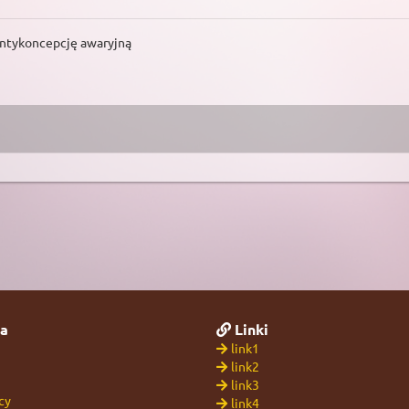
antykoncepcję awaryjną
a
Linki
link1
link2
link3
cy
link4