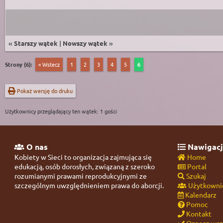
«
Starszy wątek
|
Nowszy wątek
»
Strony (6):
« Wstecz
1
2
3
4
5
6
Pokaż wersję do druku
Użytkownicy przeglądający ten wątek: 1 gości
O nas
Nawigacj
Kobiety w Sieci to organizacja zajmująca się
Home
edukacją, osób dorosłych, związaną z szeroko
Portal
rozumianymi prawami reprodukcyjnymi ze
Szukaj
szczególnym uwzględnieniem prawa do aborcji.
Użytkowni
Kalendarz
Pomoc
Kontakt