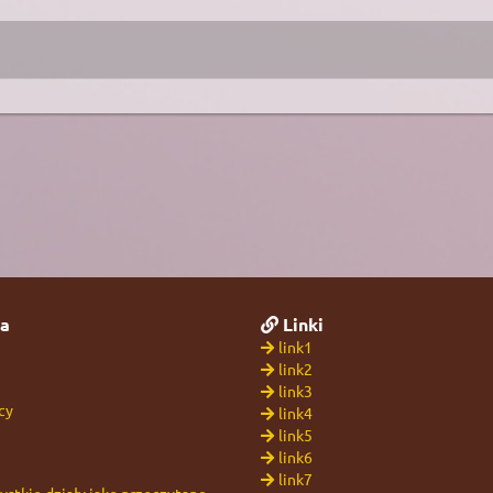
a
Linki
link1
link2
link3
cy
link4
link5
link6
link7