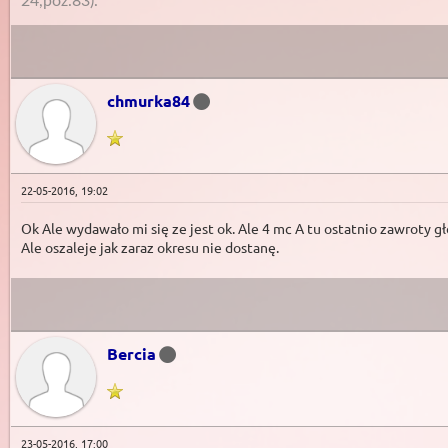
24,poz.83).
chmurka84
22-05-2016, 19:02
Ok Ale wydawało mi się ze jest ok. Ale 4 mc A tu ostatnio zawroty g
Ale oszaleje jak zaraz okresu nie dostanę.
Bercia
23-05-2016, 17:00