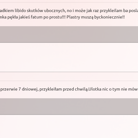
padkiem libido skutków ubocznych, no i może jak raz przykleilam ba pos
mka pękła jakieś fatum po prostu!!! Plastry muszą byckoniecznie!!
 przerwie 7 dniowej, przykleiłam przed chwilą.Ulotka nic o tym nie mów