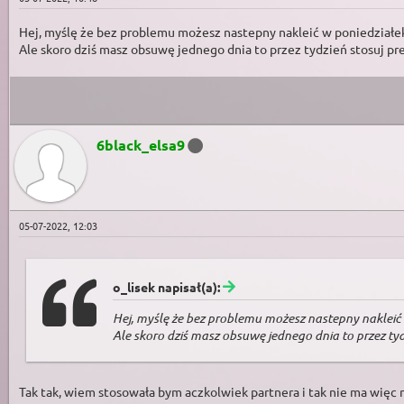
Hej, myślę że bez problemu możesz nastepny nakleić w poniedziałe
Ale skoro dziś masz obsuwę jednego dnia to przez tydzień stosuj p
6black_elsa9
05-07-2022, 12:03
o_lisek napisał(a):
Hej, myślę że bez problemu możesz nastepny nakleić 
Ale skoro dziś masz obsuwę jednego dnia to przez ty
Tak tak, wiem stosowała bym aczkolwiek partnera i tak nie ma więc