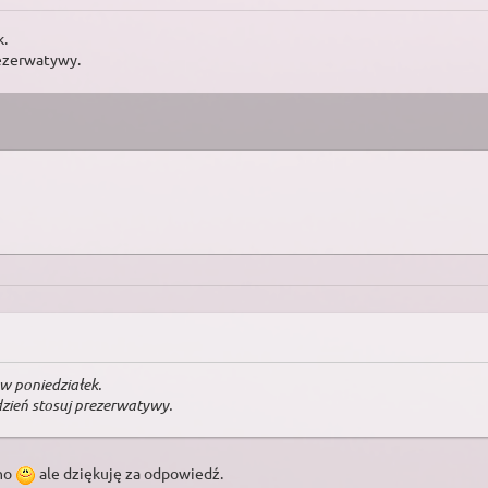
k.
rezerwatywy.
w poniedziałek.
dzień stosuj prezerwatywy.
 no
ale dziękuję za odpowiedź.