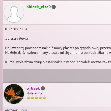
6black_elsa9
05-07-2022, 10:04
#plastry #evra
Hej, wczoraj powinnam nakleić nowy plaster po tygodniowej przerwi
Nakleje dziś, i dzień zmiany plastra mi się zmieni z poniedziałku na 
Kurde, wolałabym drugi plaster nakleić w poniedziałek, można tak z
o_lisek
Moderatorka
05-07-2022, 10:48