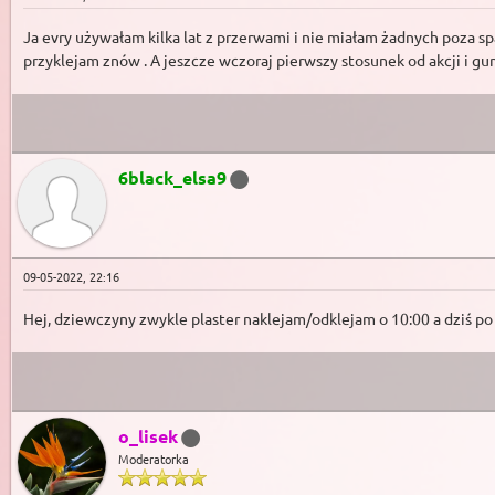
Ja evry używałam kilka lat z przerwami i nie miałam żadnych poza s
przyklejam znów . A jeszcze wczoraj pierwszy stosunek od akcji i gu
6black_elsa9
09-05-2022, 22:16
Hej, dziewczyny zwykle plaster naklejam/odklejam o 10:00 a dziś po
o_lisek
Moderatorka