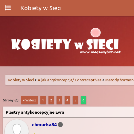
Kobiety w Sieci
Kobiety w Sieci
A jak antykoncepcja/ Contraceptives
Metody hormon
Strony (6):
« Wstecz
1
2
3
4
5
6
Plastry antykoncepcyjne Evra
chmurka84