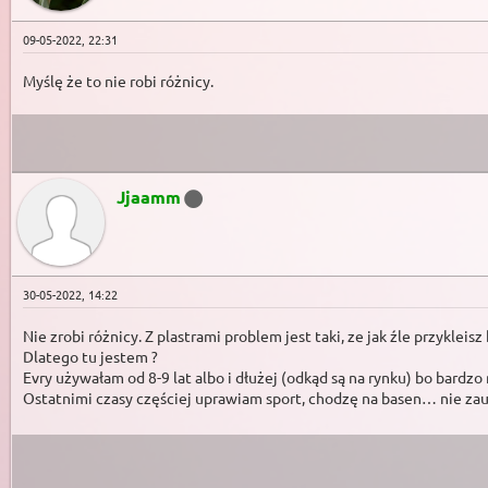
09-05-2022, 22:31
Myślę że to nie robi różnicy.
Jjaamm
30-05-2022, 14:22
Nie zrobi różnicy. Z plastrami problem jest taki, ze jak źle przykleis
Dlatego tu jestem ?
Evry używałam od 8-9 lat albo i dłużej (odkąd są na rynku) bo bardzo
Ostatnimi czasy częściej uprawiam sport, chodzę na basen… nie zauw