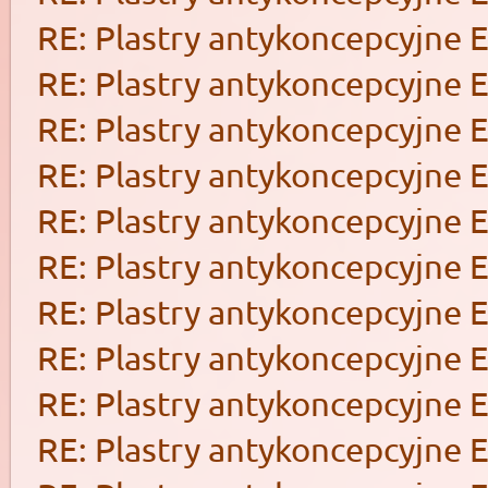
RE: Plastry antykoncepcyjne 
RE: Plastry antykoncepcyjne 
RE: Plastry antykoncepcyjne 
RE: Plastry antykoncepcyjne 
RE: Plastry antykoncepcyjne 
RE: Plastry antykoncepcyjne 
RE: Plastry antykoncepcyjne 
RE: Plastry antykoncepcyjne 
RE: Plastry antykoncepcyjne 
RE: Plastry antykoncepcyjne 