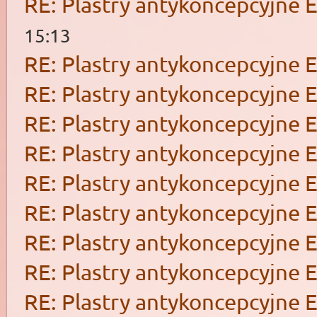
RE: Plastry antykoncepcyjne 
15:13
RE: Plastry antykoncepcyjne 
RE: Plastry antykoncepcyjne 
RE: Plastry antykoncepcyjne 
RE: Plastry antykoncepcyjne 
RE: Plastry antykoncepcyjne 
RE: Plastry antykoncepcyjne 
RE: Plastry antykoncepcyjne 
RE: Plastry antykoncepcyjne 
RE: Plastry antykoncepcyjne 