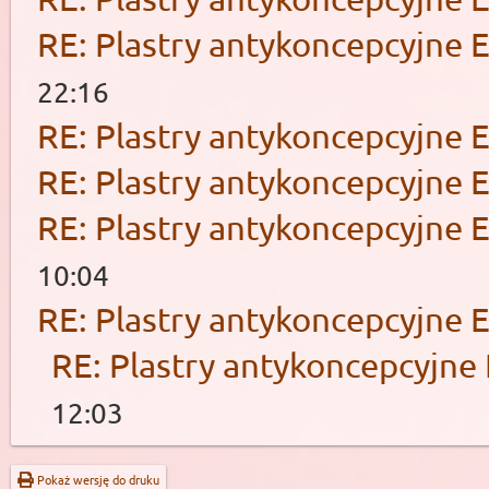
RE: Plastry antykoncepcyjne 
22:16
RE: Plastry antykoncepcyjne 
RE: Plastry antykoncepcyjne 
RE: Plastry antykoncepcyjne 
10:04
RE: Plastry antykoncepcyjne 
RE: Plastry antykoncepcyjne 
12:03
Pokaż wersję do druku