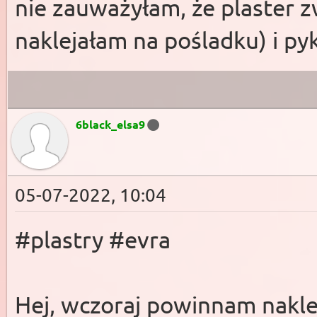
nie zauważyłam, że plaster z
naklejałam na pośladku) i py
6black_elsa9
05-07-2022, 10:04
#plastry #evra
Hej, wczoraj powinnam nakle