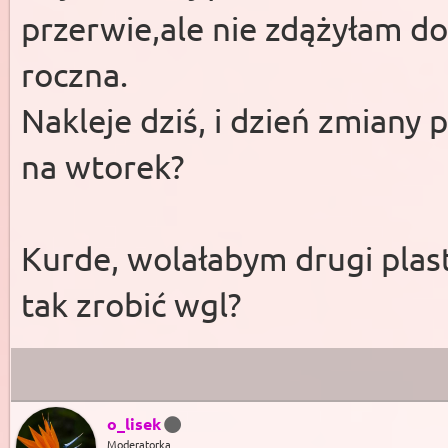
przerwie,ale nie zdążyłam do
roczna.
Nakleje dziś, i dzień zmiany 
na wtorek?
Kurde, wolałabym drugi plas
tak zrobić wgl?
o_lisek
Moderatorka