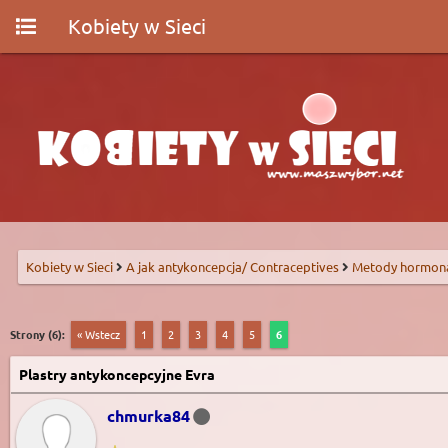
Kobiety w Sieci
Kobiety w Sieci
A jak antykoncepcja/ Contraceptives
Metody hormon
Strony (6):
« Wstecz
1
2
3
4
5
6
Plastry antykoncepcyjne Evra
chmurka84