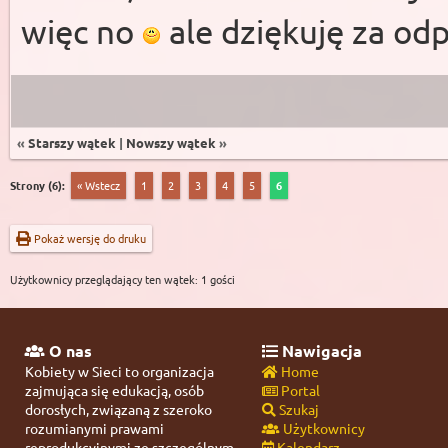
więc no
ale dziękuję za od
«
Starszy wątek
|
Nowszy wątek
»
Strony (6):
« Wstecz
1
2
3
4
5
6
Pokaż wersję do druku
Użytkownicy przeglądający ten wątek: 1 gości
O nas
Nawigacja
Kobiety w Sieci to organizacja
Home
zajmująca się edukacją, osób
Portal
dorosłych, związaną z szeroko
Szukaj
rozumianymi prawami
Użytkownicy
reprodukcyjnymi ze szczególnym
Kalendarz