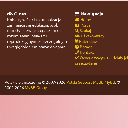
O nas
Nawigacja
Kobiety w Sieci to organizacja
Home
zajmująca się edukacją, osób
Portal
dorosłych, związaną z szeroko
Szukaj
rozumianymi prawami
Użytkownicy
reprodukcyjnymi ze szczególnym
Kalendarz
uwzględnieniem prawa do aborcji.
Pomoc
Kontakt
Oznacz wszystkie działy ja
przeczytane
Polskie tłumaczenie © 2007-2026
Polski Support MyBB
MyBB
, ©
2002-2026
MyBB Group
.