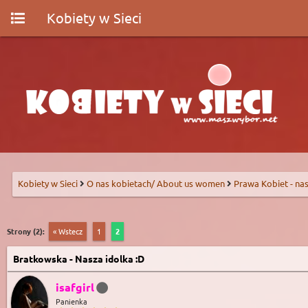
Kobiety w Sieci
Kobiety w Sieci
O nas kobietach/ About us women
Prawa Kobiet - nas
Strony (2):
« Wstecz
1
2
Bratkowska - Nasza idolka :D
isafgirl
Panienka