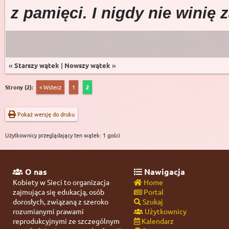
z pamięci. I nigdy nie winię 
«
Starszy wątek
|
Nowszy wątek
»
Strony (2):
« Wstecz
1
2
Pokaż wersję do druku
Użytkownicy przeglądający ten wątek: 1 gości
O nas
Nawigacja
Kobiety w Sieci to organizacja
Home
zajmująca się edukacją, osób
Portal
dorosłych, związaną z szeroko
Szukaj
rozumianymi prawami
Użytkownicy
reprodukcyjnymi ze szczególnym
Kalendarz