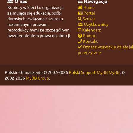
O nas
Nawigacja
Kobiety w Sieci to organizacja
Home
zajmująca się edukacją, osób
Portal
dorosłych, związaną z szeroko
Szukaj
rozumianymi prawami
Użytkownicy
reprodukcyjnymi ze szczególnym
Kalendarz
uwzględnieniem prawa do aborcji.
Pomoc
Kontakt
Oznacz wszystkie działy ja
przeczytane
Polskie tłumaczenie © 2007-2026
Polski Support MyBB
MyBB
, ©
2002-2026
MyBB Group
.