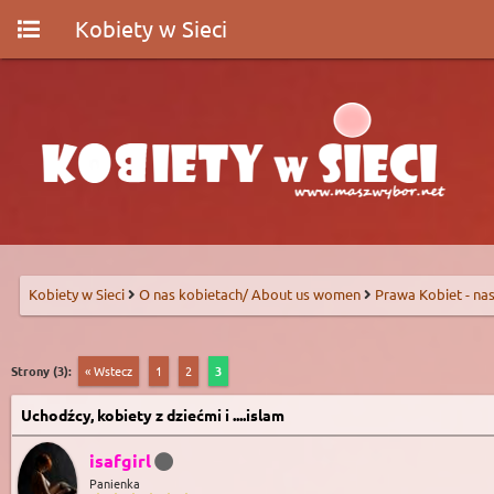
Kobiety w Sieci
Kobiety w Sieci
O nas kobietach/ About us women
Prawa Kobiet - nas
Strony (3):
« Wstecz
1
2
3
Uchodźcy, kobiety z dziećmi i ....islam
isafgirl
Panienka