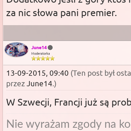
za nic słowa pani premier.
June14
Moderatorka
13-09-2015, 09:40
(Ten post był os
przez
June14
.
)
W Szwecji, Francji już są pr
Nie wyrażam zgody na ko