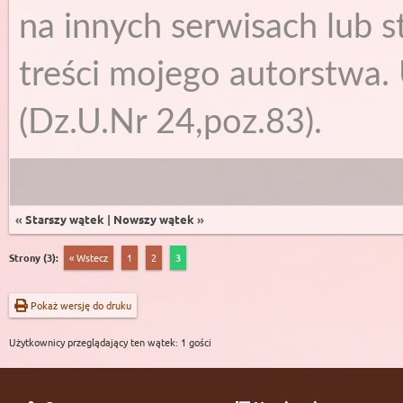
na innych serwisach lub s
treści mojego autorstwa. 
(Dz.U.Nr 24,poz.83).
«
Starszy wątek
|
Nowszy wątek
»
Strony (3):
« Wstecz
1
2
3
Pokaż wersję do druku
Użytkownicy przeglądający ten wątek: 1 gości