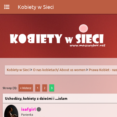
Kobiety w Sieci
Kobiety w Sieci
O nas kobietach/ About us women
Prawa Kobiet - nas
Strony (3):
« Wstecz
1
2
3
Uchodźcy, kobiety z dziećmi i ....islam
isafgirl
Panienka