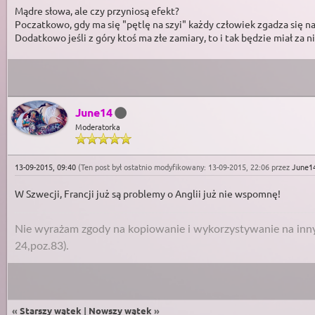
Mądre słowa, ale czy przyniosą efekt?
Poczatkowo, gdy ma się "pętlę na szyi" każdy człowiek zgadza się na
Dodatkowo jeśli z góry ktoś ma złe zamiary, to i tak będzie miał za n
June14
Moderatorka
13-09-2015, 09:40
(Ten post był ostatnio modyfikowany: 13-09-2015, 22:06 przez
June1
W Szwecji, Francji już są problemy o Anglii już nie wspomnę!
Nie wyrażam zgody na kopiowanie i wykorzystywanie na innyc
24,poz.83).
«
Starszy wątek
|
Nowszy wątek
»