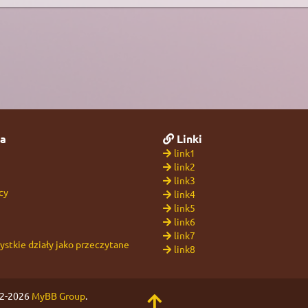
a
Linki
link1
link2
link3
cy
link4
link5
link6
link7
stkie działy jako przeczytane
link8
02-2026
MyBB Group
.