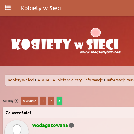
Kobiety w Sieci
Kobiety w Sieci
ABORCJA! bieżące alerty i informacje
Informacje mus
Strony (3):
« Wstecz
1
2
3
Za wcześnie?
Wodagazowana