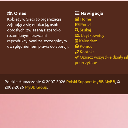
O nas
Nawigacja
Kobiety w Sieci to organizacja
Home
zajmująca się edukacją, osób
Portal
dorosłych, związaną z szeroko
Szukaj
rozumianymi prawami
Użytkownicy
reprodukcyjnymi ze szczególnym
Kalendarz
uwzględnieniem prawa do aborcji.
Pomoc
Kontakt
Oznacz wszystkie działy ja
przeczytane
Polskie tłumaczenie © 2007-2026
Polski Support MyBB
MyBB
, ©
2002-2026
MyBB Group
.