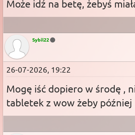
Może idź na betę, żebyś miał
Sybil22
26-07-2026, 19:22
Mogę iść dopiero w środę , n
tabletek z wow żeby później n