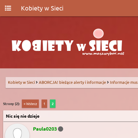
Kobiety w Sieci
Kobiety w Sieci
ABORCJA! bieżące alerty i informacje
Informacje mus
Strony (2):
« Wstecz
1
2
Nic się nie dzieje
Paula0203