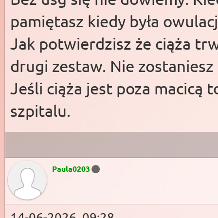
pamiętasz kiedy była owulacj
Jak potwierdzisz że ciąża tr
drugi zestaw. Nie zostanies
Jeśli ciąża jest poza macicą 
szpitalu.
Paula0203
14-06-2026, 09:28