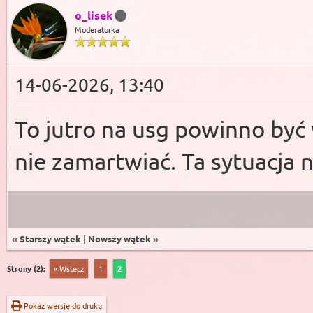
o_lisek
Moderatorka
14-06-2026, 13:40
To jutro na usg powinno być w
nie zamartwiać. Ta sytuacja n
«
Starszy wątek
|
Nowszy wątek
»
Strony (2):
« Wstecz
1
2
Pokaż wersję do druku