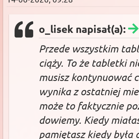
o_lisek napisał(a):
Przede wszystkim tabl
ciąży. To że tabletki n
musisz kontynuować ci
wynika z ostatniej mies
może to faktycznie po
dowiemy. Kiedy miałaś
pamiętasz kiedy była 