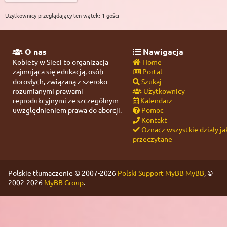
Użytkownicy przeglądający ten wątek: 1 gości
O nas
Nawigacja
Kobiety w Sieci to organizacja
Home
zajmująca się edukacją, osób
Portal
dorosłych, związaną z szeroko
Szukaj
rozumianymi prawami
Użytkownicy
reprodukcyjnymi ze szczególnym
Kalendarz
uwzględnieniem prawa do aborcji.
Pomoc
Kontakt
Oznacz wszystkie działy ja
przeczytane
Polskie tłumaczenie © 2007-2026
Polski Support MyBB
MyBB
, ©
2002-2026
MyBB Group
.