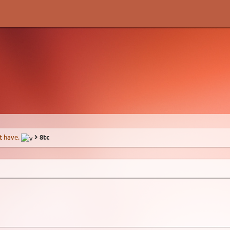
t have.
8tc