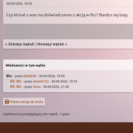
30-04-2026, 19:05
Czy któraś z was ma doświadczenie z akcją w 8tc? Bardzo się boję
«
Starszy wątek
|
Nowszy wątek
»
Wiadomości w tym wątku
8tc
- przez
Kkkkk96
- 30-04-2026, 19:05
RE: 8tc
- przez
chomik123
- 30-04-2026, 19:10
RE: 8tc
- przez
Xoxo
- 30-04-2026, 21:09
Pokaż wersję do druku
Użytkownicy przeglądający ten wątek: 1 gości