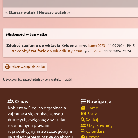
«
Starszy wątek
|
Nowszy wątek
»
Wiadomości w tym wątku
Zdobyć zaufanie do wkładki Kyleena
- przez
bambi2023
- 11-09-2024, 19:15
RE: Zdobyć zaufanie do wkładki Kyleena
- przez
Zaba
- 11-09-2024, 19:24
Pokaż wersję do druku
Użytkownicy przeglądający ten wątek: 1 gości
O nas
Nawigacja
Kobiety w Sieci to organizacja
Home
zajmująca się edukacją, osób
Portal
dorosłych, związaną z szeroko
Szukaj
rozumianymi prawami
Użytkownicy
reprodukcyjnymi ze szczególnym
Kalendarz
uwzględnieniem prawa do aborcji.
Pomoc