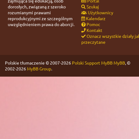
zajmująca się edukacją, osób
Portal
dorosłych, związaną z szeroko
Szukaj
rozumianymi prawami
Użytkownicy
reprodukcyjnymi ze szczególnym
Kalendarz
uwzględnieniem prawa do aborcji.
Pomoc
Kontakt
Oznacz wszystkie działy ja
przeczytane
Polskie tłumaczenie © 2007-2026
Polski Support MyBB
MyBB
, ©
2002-2026
MyBB Group
.