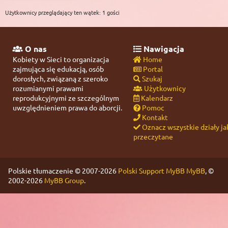
Użytkownicy przeglądający ten wątek: 1 gości
O nas
Nawigacja
Kobiety w Sieci to organizacja
Home
zajmująca się edukacją, osób
Portal
dorosłych, związaną z szeroko
Szukaj
rozumianymi prawami
Użytkownicy
reprodukcyjnymi ze szczególnym
Kalendarz
uwzględnieniem prawa do aborcji.
Pomoc
Kontakt
Oznacz wszystkie działy ja
przeczytane
Polskie tłumaczenie © 2007-2026
Polski Support MyBB
MyBB
, ©
2002-2026
MyBB Group
.