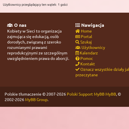
Użytkownicy przeglądający ten wątek: 1 gości
O nas
Nawigacja
Kobiety w Sieci to organizacja
Home
zajmująca się edukacją, osób
Portal
dorosłych, związaną z szeroko
Szukaj
rozumianymi prawami
Użytkownicy
reprodukcyjnymi ze szczególnym
Kalendarz
uwzględnieniem prawa do aborcji.
Pomoc
Kontakt
Oznacz wszystkie działy ja
przeczytane
Polskie tłumaczenie © 2007-2026
Polski Support MyBB
MyBB
, ©
2002-2026
MyBB Group
.