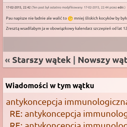
17-02-2015, 22:42
(Ten post był ostatnio modyfikowany: 17-02-2015, 22:44 przez
ediii
.
)
Pau napisze nie ładnie ale walić to
mniej śliskich kocyków by było
Zresztą wsadilabym ja w obowiązkowy kalendarz szczepień od lat 1
«
Starszy wątek
|
Nowszy wą
Wiadomości w tym wątku
antykoncepcja immunologiczn
RE: antykoncepcja immunolog
RE: antykoncepcja immunolog