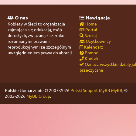
O nas
Nawigacja
Kobiety w Sieci to organizacja
Home
zajmująca się edukacją, osób
Portal
dorosłych, związaną z szeroko
Szukaj
rozumianymi prawami
Użytkownicy
reprodukcyjnymi ze szczególnym
Kalendarz
uwzględnieniem prawa do aborcji.
Pomoc
Kontakt
Oznacz wszystkie działy ja
przeczytane
Polskie tłumaczenie © 2007-2026
Polski Support MyBB
MyBB
, ©
2002-2026
MyBB Group
.