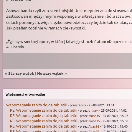
Ashwaghanda czyli zen szen indyjski. Jest niepolecana do stosowa
zastosowań między innymi wspomaga w artretyzmie i bólu stawów… T
celach poronnych, więc ciężko powiedzieć, czy będzie tak działać, cz
Jak pisałam totalnie w ramach ciekawostki.
„Żyjemy w smutnej epoce, w której łatwiej jest rozbić atom niż uprzedzeni
A. Einstein
«
Starszy wątek
|
Nowszy wątek
»
Wiadomości w tym wątku
Wspomaganie zanim dojdą tabletki
- przez
Korni
- 25-09-2021, 13:51
RE: Wspomaganie zanim dojdą tabletki
- przez
o_lisek
- 25-09-2021, 14:02
RE: Wspomaganie zanim dojdą tabletki
- przez
Ivona35
- 25-09-2021, 15:07
RE: Wspomaganie zanim dojdą tabletki
- przez
Ivona35
- 25-09-2021, 15:08
RE: Wspomaganie zanim dojdą tabletki
- przez
Atlas92
- 12-10-2021, 13:40
RE: Wspomaganie zanim dojdą tabletki
- przez
Atlas92
- 12-10-2021, 13:41