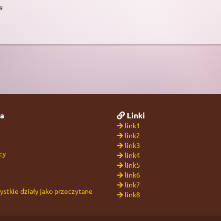
9
a
Linki
link1
link2
link3
cy
link4
link5
link6
link7
stkie działy jako przeczytane
link8