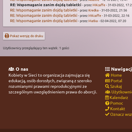
RE: Wspomaganie zanim dojdą tabletki
- przez
MKcaffe
- 31-03-2022, 17:2
RE: Wspomaganie zanim dojdą tabletki
- przez
Kredka
- 31-03-2022, 21:56
RE: Wspomaganie zanim dojdą tabletki
- przez
MKcaffe
- 31-03-2022, 22:16
RE: Wspomaganie zanim dojdą tabletki
- przez
Matka
- 02-04-2022, 07:20
Pokaż wersję do druku
Użytkownicy przeglądający ten wątek: 1 gości
O nas
Nawigacj
Kobiety w Sieci to organizacja zajmująca się
Home
edukacją, osób dorosłych, związaną z szeroko
Portal
rozumianymi prawami reprodukcyjnymi ze
Szukaj
szczególnym uwzględnieniem prawa do aborcji.
Użytkowni
Kalendarz
Pomoc
Kontakt
Oznacz wszy