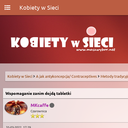
Kobiety w Sieci
Kobiety w Sieci
A jak antykoncepcja/ Contraceptives
Metody tradycyj
Wspomaganie zanim dojdą tabletki
MKcaffe
Czarownica
31-03-2022, 17:29