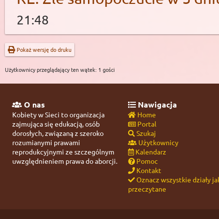
21:48
Pokaż wersję do druku
Użytkownicy przeglądający ten wątek: 1 gości
O nas
Nawigacja
Kobiety w Sieci to organizacja
Home
zajmująca się edukacją, osób
Portal
dorosłych, związaną z szeroko
Szukaj
rozumianymi prawami
Użytkownicy
reprodukcyjnymi ze szczególnym
Kalendarz
uwzględnieniem prawa do aborcji.
Pomoc
Kontakt
Oznacz wszystkie działy ja
przeczytane