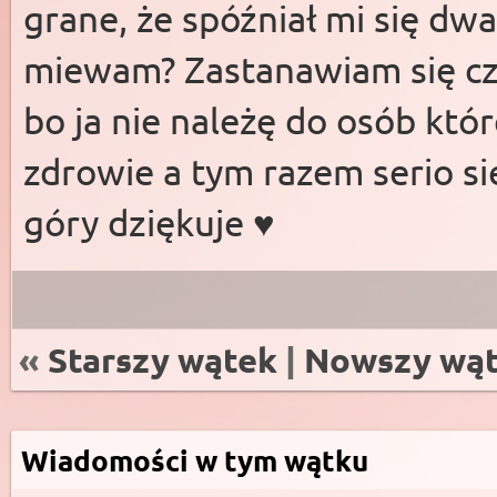
grane, że spóźniał mi się dw
miewam? Zastanawiam się cz
bo ja nie należę do osób któ
zdrowie a tym razem serio si
góry dziękuje ♥️
«
Starszy wątek
|
Nowszy wą
Wiadomości w tym wątku