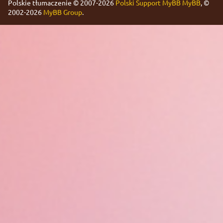
Polskie tłumaczenie © 2007-2026
Polski Support MyBB
MyBB
, ©
2002-2026
MyBB Group
.