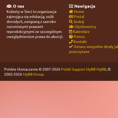
O nas
Nawigacja
Kobiety w Sieci to organizacja
Home
zajmująca się edukacją, osób
Portal
dorosłych, związaną z szeroko
Szukaj
rozumianymi prawami
Użytkownicy
reprodukcyjnymi ze szczególnym
Kalendarz
uwzględnieniem prawa do aborcji.
Pomoc
Kontakt
Oznacz wszystkie działy ja
przeczytane
Polskie tłumaczenie © 2007-2026
Polski Support MyBB
MyBB
, ©
2002-2026
MyBB Group
.