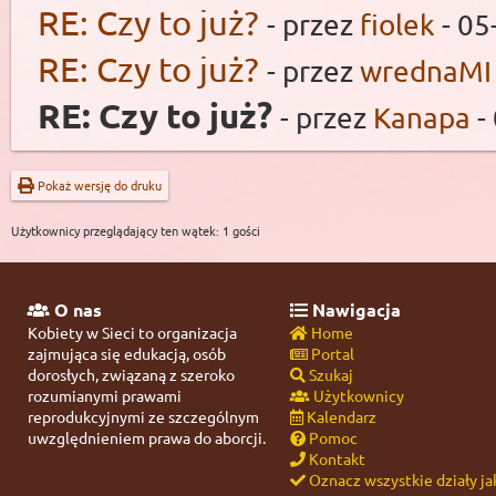
RE: Czy to już?
- przez
fiolek
- 05
RE: Czy to już?
- przez
wrednaMI
RE: Czy to już?
- przez
Kanapa
-
Pokaż wersję do druku
Użytkownicy przeglądający ten wątek: 1 gości
O nas
Nawigacja
Kobiety w Sieci to organizacja
Home
zajmująca się edukacją, osób
Portal
dorosłych, związaną z szeroko
Szukaj
rozumianymi prawami
Użytkownicy
reprodukcyjnymi ze szczególnym
Kalendarz
uwzględnieniem prawa do aborcji.
Pomoc
Kontakt
Oznacz wszystkie działy ja