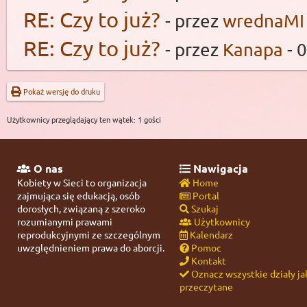
RE: Czy to już?
- przez
wrednaMI
RE: Czy to już?
- przez
Kanapa
- 
Pokaż wersję do druku
Użytkownicy przeglądający ten wątek: 1 gości
O nas
Nawigacja
Kobiety w Sieci to organizacja
Home
zajmująca się edukacją, osób
Portal
dorosłych, związaną z szeroko
Szukaj
rozumianymi prawami
Użytkownicy
reprodukcyjnymi ze szczególnym
Kalendarz
uwzględnieniem prawa do aborcji.
Pomoc
Kontakt
Oznacz wszystkie działy ja
przeczytane