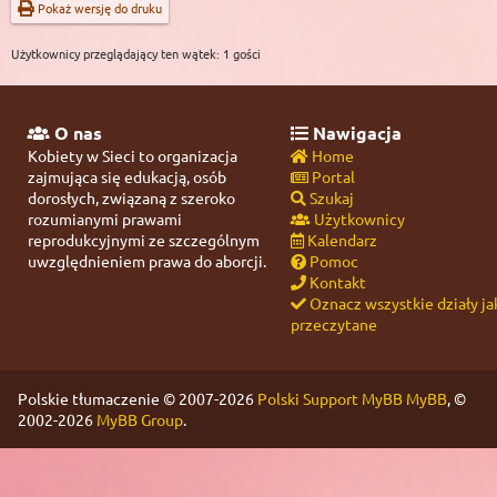
Pokaż wersję do druku
Użytkownicy przeglądający ten wątek: 1 gości
O nas
Nawigacja
Kobiety w Sieci to organizacja
Home
zajmująca się edukacją, osób
Portal
dorosłych, związaną z szeroko
Szukaj
rozumianymi prawami
Użytkownicy
reprodukcyjnymi ze szczególnym
Kalendarz
uwzględnieniem prawa do aborcji.
Pomoc
Kontakt
Oznacz wszystkie działy ja
przeczytane
Polskie tłumaczenie © 2007-2026
Polski Support MyBB
MyBB
, ©
2002-2026
MyBB Group
.