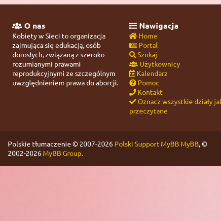
O nas
Nawigacja
Kobiety w Sieci to organizacja
Home
zajmująca się edukacją, osób
Portal
dorosłych, związaną z szeroko
Szukaj
rozumianymi prawami
Użytkownicy
reprodukcyjnymi ze szczególnym
Kalendarz
uwzględnieniem prawa do aborcji.
Pomoc
Kontakt
Oznacz wszystkie działy ja
przeczytane
Polskie tłumaczenie © 2007-2026
Polski Support MyBB
MyBB
, ©
2002-2026
MyBB Group
.