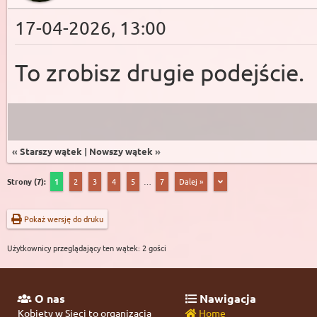
17-04-2026, 13:00
To zrobisz drugie podejście.
«
Starszy wątek
|
Nowszy wątek
»
Strony (7):
1
2
3
4
5
…
7
Dalej »
Pokaż wersję do druku
Użytkownicy przeglądający ten wątek: 2 gości
O nas
Nawigacja
Kobiety w Sieci to organizacja
Home