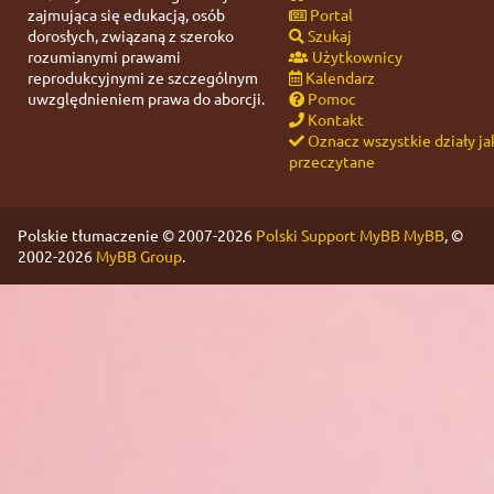
zajmująca się edukacją, osób
Portal
dorosłych, związaną z szeroko
Szukaj
rozumianymi prawami
Użytkownicy
reprodukcyjnymi ze szczególnym
Kalendarz
uwzględnieniem prawa do aborcji.
Pomoc
Kontakt
Oznacz wszystkie działy ja
przeczytane
Polskie tłumaczenie © 2007-2026
Polski Support MyBB
MyBB
, ©
2002-2026
MyBB Group
.