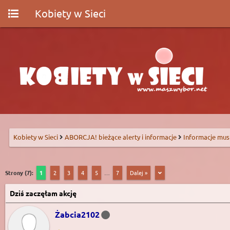
Kobiety w Sieci
Kobiety w Sieci
ABORCJA! bieżące alerty i informacje
Informacje mus
Strony (7):
1
2
3
4
5
…
7
Dalej »
Dziś zaczęłam akcję
Żabcia2102