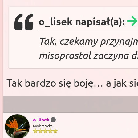
o_lisek napisał(a):
Tak, czekamy przynajm
misoprostol zaczyna d
Tak bardzo się boję… a jak si
o_lisek
Moderatorka